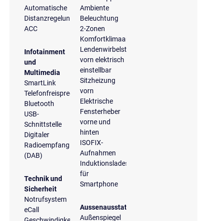
Automatische
Ambiente
Distanzregelung
Beleuchtung
ACC
2-Zonen
Komfortklimaautomatik
Lendenwirbelstütze
Infotainment
vorn elektrisch
und
einstellbar
Multimedia
Sitzheizung
SmartLink
vorn
Telefonfreisprecheinrichtung
Elektrische
Bluetooth
Fensterheber
USB-
vorne und
Schnittstelle
hinten
Digitaler
ISOFIX-
Radioempfang
Aufnahmen
(DAB)
Induktionsladeschale
für
Technik und
Smartphone
Sicherheit
Notrufsystem
Aussenausstattung
eCall
Außenspiegel
Geschwindigkeitsregelanlage