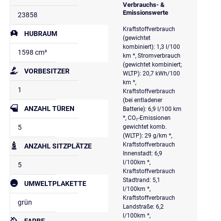
Verbrauchs- &
Emissionswerte
23858
Kraftstoffverbrauch
HUBRAUM
(gewichtet
kombiniert): 1,3 l/100
1598 cm³
km *, Stromverbrauch
(gewichtet kombiniert;
VORBESITZER
WLTP): 20,7 kWh/100
km *,
1
Kraftstoffverbrauch
(bei entladener
ANZAHL TÜREN
Batterie): 6,9 l/100 km
*, CO₂-Emissionen
5
gewichtet komb.
(WLTP): 29 g/km *,
Kraftstoffverbrauch
ANZAHL SITZPLÄTZE
Innenstadt: 6,9
l/100km *,
5
Kraftstoffverbrauch
Stadtrand: 5,1
UMWELTPLAKETTE
l/100km *,
Kraftstoffverbrauch
grün
Landstraße: 6,2
l/100km *,
FARBE