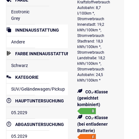
Kraftstoffverbrauch
Autobahn: 8,7
Ecotronic
l/100km *,
Grey
Stromverbrauch
Innenstadt: 19,2
INNENAUSSTATTUNG
kWh/100km *,
Stromverbrauch
Stadtrand: 18,3
Andere
kWh/100km *,
Stromverbrauch
FARBE INNENAUSSTATTUNG
Landstraße: 18,2
kWh/100km *,
Schwarz
Stromverbrauch
Autobahn: 24,5
KATEGORIE
kWh/100km *
SUV/Geländewagen/Pickup
CO₂-Klasse
(gewichtet
HAUPTUNTERSUCHUNG
kombiniert)
B
05.2029
CO₂-Klasse
(bei entladener
ABGASUNTERSUCHUNG
Batterie)
05.2029
F