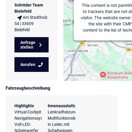
This content is not permit
Schröder Team
to trackers that are not d
Bielefeld
visitor. The website owner
Am Stadtholz
the site with their CMP
54 | 33609
content to the list of tec
Bielefeld
Anfrage
stellen
Anrufen
Fahrzeugbeschreibung
Highlights
Innenausstattung
Virtual Cockpit
Lenkradheizung
Navigationssystem
Multifunkionslenkrad
Voll-LED-
in Leder, mit
Scheinwerfer
Schaltwippen