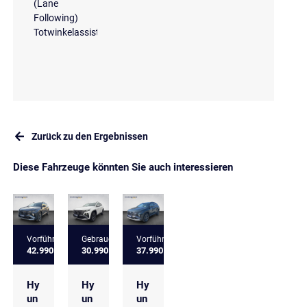
(Lane
Following)
Totwinkelassistent
Zurück zu den Ergebnissen
Diese Fahrzeuge könnten Sie auch interessieren
Vorführfahrzeug
Gebrauchtfahrzeug
Vorführfahrzeug
42.990 €
30.990 €
37.990 €
Hy
Hy
Hy
un
un
un