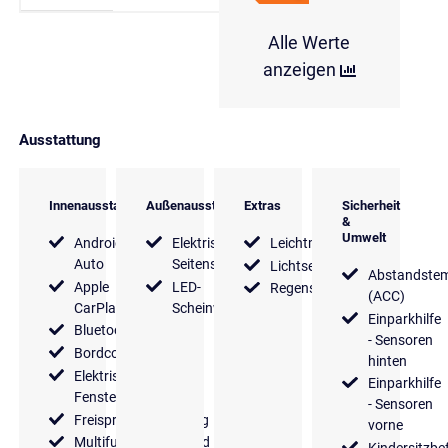
Alle Werte
anzeigen
Ausstattung
Innenausstattung
Außenausstattung
Extras
Sicherheit
&
Umwelt
Android
Elektrische
Leichtmetallfelgen
Auto
Seitenspiegel
Lichtsensor
Abstandste
Apple
LED-
Regensensor
(ACC)
CarPlay
Scheinwerfer
Einparkhilfe
Bluetooth
- Sensoren
Bordcomputer
hinten
Elektrische
Einparkhilfe
Fensterheber
- Sensoren
Freisprecheinrichtung
vorne
Multifunktionslenkrad