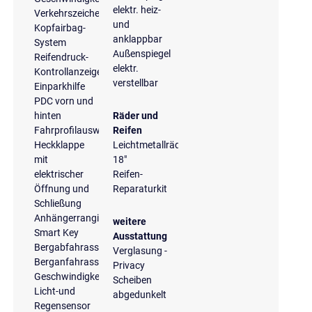
elektr. heiz-
Verkehrszeichenerkennung
und
Kopfairbag-
anklappbar
System
Außenspiegel
Reifendruck-
elektr.
Kontrollanzeige
verstellbar
Einparkhilfe
PDC vorn und
hinten
Räder und
Fahrprofilauswahl
Reifen
Heckklappe
Leichtmetallräder
mit
18"
elektrischer
Reifen-
Öffnung und
Reparaturkit
Schließung
Anhängerrangierassistent
weitere
Smart Key
Ausstattung
Bergabfahrassistent
Verglasung -
Berganfahrassistent
Privacy
Geschwindigkeitsbegrenzungsanlage
Scheiben
Licht-und
abgedunkelt
Regensensor