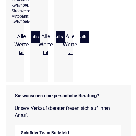
kWh/100km *,
Stromverbrauch
Autobahn: 25,7
kWh/100km *
Alle
Alle
Alle
Details
Details
Details
zu Hyundai TUCSON Plug-In-Hybrid 1.6 T-GDi Tren
zu Hyundai TUCSON Plug-In-Hybrid 1.
zu Hyundai TUCSON Hybri
Werte
Werte
Werte
Sie wünschen eine persönliche Beratung?
Unsere Verkaufsberater freuen sich auf Ihren
Anruf.
Schröder Team Bielefeld