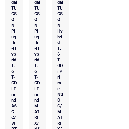
dai
dai
dai
TU
TU
TU
CS
CS
CS
O
O
O
N
N
N
Pl
Pl
Hy
ug
ug
bri
-In
-In
d
-H
-H
1.
yb
yb
6
rid
rid
T-
1.
1.
GD
6
6
i P
T-
T-
ri
GD
GD
m
i T
i T
e
re
re
NS
nd
nd
C
AS
M
C/
C
AT
M
C/
RI
AT
VI
X/
RI