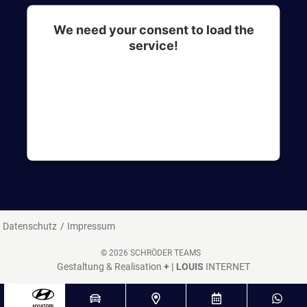
We need your consent to load the
service!
This content is not permitted to load due to
trackers that are not disclosed to the visitor. The
website owner needs to setup the site with their
CMP to add this content to the list of
technologies used.
Datenschutz
Impressum
© 2026 SCHRÖDER TEAMS
Gestaltung & Realisation
+ | LOUIS
INTERNET
^