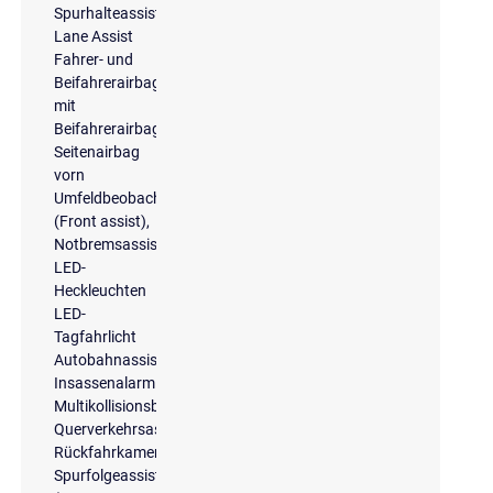
Spurhalteassistent
Lane Assist
Fahrer- und
Beifahrerairbag
mit
Beifahrerairbagdeaktivierung
Seitenairbag
vorn
Umfeldbeobachtungssystem
(Front assist),
Notbremsassistent
LED-
Heckleuchten
LED-
Tagfahrlicht
Autobahnassistent
Insassenalarm
Multikollisionsbremse
Querverkehrsassistent
Rückfahrkamera
Spurfolgeassistent