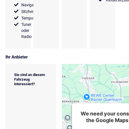
Kindersitzbe
Navigationssystem
Sitzheizung
Tempomat
Tuner
oder
Radio
Ihr Anbieter
Sie sind an diesem
Fahrzeug
interessiert?
We need your conse
the Google Maps 