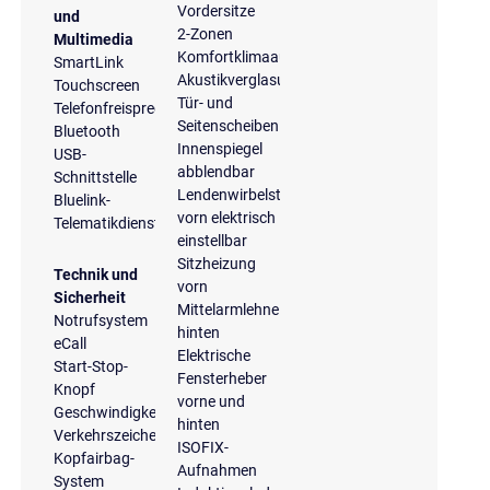
Vordersitze
und
2-Zonen
Multimedia
Komfortklimaautomatik
SmartLink
Akustikverglasung
Touchscreen
Tür- und
Telefonfreisprecheinrichtung
Seitenscheiben
Bluetooth
Innenspiegel
USB-
abblendbar
Schnittstelle
Lendenwirbelstütze
Bluelink-
vorn elektrisch
Telematikdienste
einstellbar
Sitzheizung
Technik und
vorn
Sicherheit
Mittelarmlehne
Notrufsystem
hinten
eCall
Elektrische
Start-Stop-
Fensterheber
Knopf
vorne und
Geschwindigkeitsregelanlage
hinten
Verkehrszeichenerkennung
ISOFIX-
Kopfairbag-
Aufnahmen
System