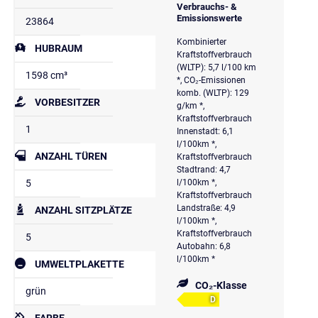
Verbrauchs- &
Emissionswerte
23864
Kombinierter
HUBRAUM
Kraftstoffverbrauch
(WLTP): 5,7 l/100 km
1598 cm³
*, CO₂-Emissionen
komb. (WLTP): 129
VORBESITZER
g/km *,
Kraftstoffverbrauch
1
Innenstadt: 6,1
l/100km *,
ANZAHL TÜREN
Kraftstoffverbrauch
Stadtrand: 4,7
5
l/100km *,
Kraftstoffverbrauch
Landstraße: 4,9
ANZAHL SITZPLÄTZE
l/100km *,
Kraftstoffverbrauch
5
Autobahn: 6,8
l/100km *
UMWELTPLAKETTE
CO₂-Klasse
grün
D
FARBE