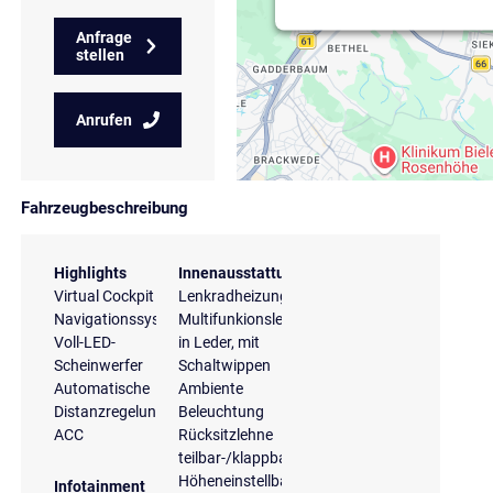
Anfrage
stellen
Anrufen
Fahrzeugbeschreibung
Highlights
Innenausstattung
Virtual Cockpit
Lenkradheizung
Navigationssystem
Multifunkionslenkrad
Voll-LED-
in Leder, mit
Scheinwerfer
Schaltwippen
Automatische
Ambiente
Distanzregelung
Beleuchtung
ACC
Rücksitzlehne
teilbar-/klappbar
Höheneinstellbare
Infotainment