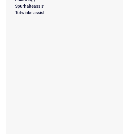
Spurhalteassistent
Totwinkelassistent