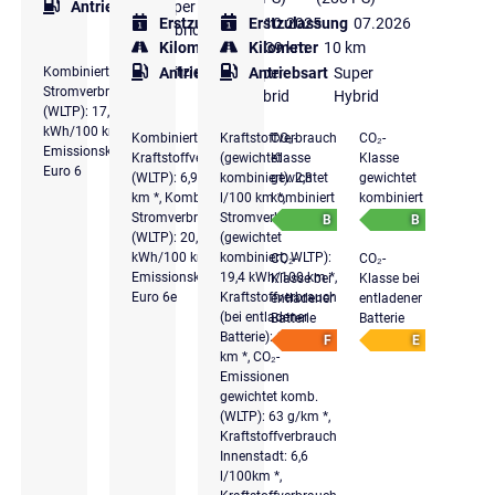
Antriebsart
Super
Erstzulassung
Erstzulassung
10.2025
07.2026
Hybrid
Kilometer
15.139 km
Kilometer
10 km
Kombinierter
Effizienzklasse
Antriebsart
Super
Antriebsart
Super
Stromverbrauch
Hybrid
Hybrid
(WLTP): 17,7
kWh/100 km *,
Kombinierter
Kraftstoffverbrauch
CO₂-
CO₂-
Emissionsklasse
Kraftstoffverbrauch
(gewichtet
Klasse
Klasse
Euro 6
(WLTP): 6,9 l/100
kombiniert): 2,8
gewichtet
gewichtet
km *, Kombinierter
l/100 km *,
kombiniert
kombiniert
Stromverbrauch
Stromverbrauch
B
B
(WLTP): 20,7
(gewichtet
kWh/100 km *,
kombiniert; WLTP):
CO₂-
CO₂-
Emissionsklasse
19,4 kWh/100 km *,
Klasse bei
Klasse bei
Euro 6e
Kraftstoffverbrauch
entladener
entladener
(bei entladener
Batterie
Batterie
Batterie): 6 l/100
F
E
km *, CO₂-
Emissionen
gewichtet komb.
(WLTP): 63 g/km *,
Kraftstoffverbrauch
Innenstadt: 6,6
l/100km *,