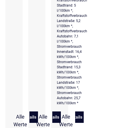
Kraftstoffverbrauch
Stadtrand: 5
l/100km *,
Kraftstoffverbrauch
Landstraße: 5,2
l/100km *,
Kraftstoffverbrauch
Autobahn: 7,1
l/100km *,
Stromverbrauch
Innenstadt: 16,4
kWh/100km *,
Stromverbrauch
Stadtrand: 15,3
kWh/100km *,
Stromverbrauch
Landstraße: 17
kWh/100km *,
Stromverbrauch
Autobahn: 25,7
kWh/100km *
Alle
Alle
Alle
Details
Details
Details
zu Hyundai TUCSON Plug-In-Hybrid 1.6 T-GDi Tren
zu Hyundai TUCSON Plug-In-Hybrid 1.
zu Hyundai TUCSON Plug-I
Werte
Werte
Werte