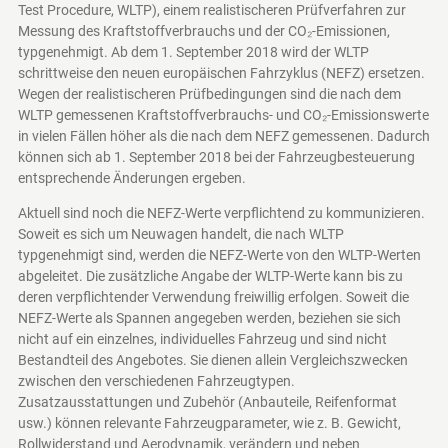
Test Procedure, WLTP), einem realistischeren Prüfverfahren zur
Messung des Kraftstoffverbrauchs und der CO₂-Emissionen,
typgenehmigt. Ab dem 1. September 2018 wird der WLTP
schrittweise den neuen europäischen Fahrzyklus (NEFZ) ersetzen.
Wegen der realistischeren Prüfbedingungen sind die nach dem
WLTP gemessenen Kraftstoffverbrauchs- und CO₂-Emissionswerte
in vielen Fällen höher als die nach dem NEFZ gemessenen. Dadurch
können sich ab 1. September 2018 bei der Fahrzeugbesteuerung
entsprechende Änderungen ergeben.
Aktuell sind noch die NEFZ-Werte verpflichtend zu kommunizieren.
Soweit es sich um Neuwagen handelt, die nach WLTP
typgenehmigt sind, werden die NEFZ-Werte von den WLTP-Werten
abgeleitet. Die zusätzliche Angabe der WLTP-Werte kann bis zu
deren verpflichtender Verwendung freiwillig erfolgen. Soweit die
NEFZ-Werte als Spannen angegeben werden, beziehen sie sich
nicht auf ein einzelnes, individuelles Fahrzeug und sind nicht
Bestandteil des Angebotes. Sie dienen allein Vergleichszwecken
zwischen den verschiedenen Fahrzeugtypen.
Zusatzausstattungen und Zubehör (Anbauteile, Reifenformat
usw.) können relevante Fahrzeugparameter, wie z. B. Gewicht,
Rollwiderstand und Aerodynamik, verändern und neben