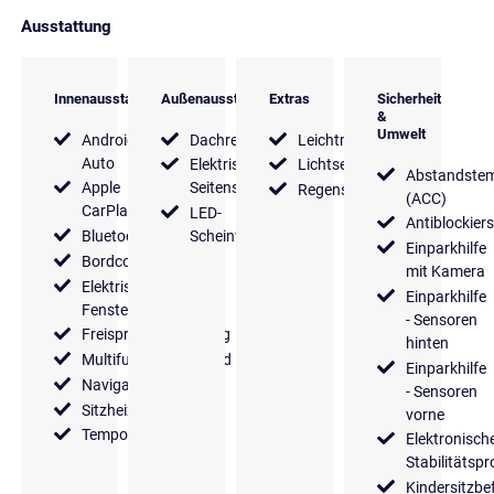
Ausstattung
Innenausstattung
Außenausstattung
Extras
Sicherheit
&
Umwelt
Android
Dachreling
Leichtmetallfelgen
Auto
Elektrische
Lichtsensor
Abstandste
Apple
Seitenspiegel
Regensensor
(ACC)
CarPlay
LED-
Antiblockier
Bluetooth
Scheinwerfer
Einparkhilfe
Bordcomputer
mit Kamera
Elektrische
Einparkhilfe
Fensterheber
- Sensoren
Freisprecheinrichtung
hinten
Multifunktionslenkrad
Einparkhilfe
Navigationssystem
- Sensoren
Sitzheizung
vorne
Tempomat
Elektronisch
Stabilitäts
Kindersitzbe