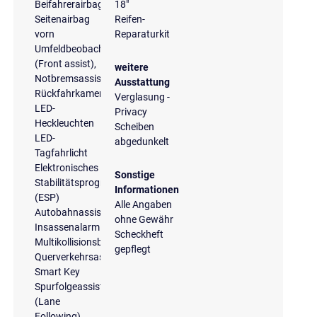
Beifahrerairbag
18"
Seitenairbag
Reifen-
vorn
Reparaturkit
Umfeldbeobachtungssystem
(Front assist),
weitere
Notbremsassistent
Ausstattung
Rückfahrkamera
Verglasung -
LED-
Privacy
Heckleuchten
Scheiben
LED-
abgedunkelt
Tagfahrlicht
Elektronisches
Sonstige
Stabilitätsprogramm
Informationen
(ESP)
Alle Angaben
Autobahnassistent
ohne Gewähr
Insassenalarm
Scheckheft
Multikollisionsbremse
gepflegt
Querverkehrsassistent
Smart Key
Spurfolgeassistent
(Lane
Following)