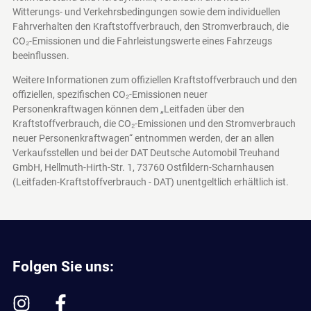
Witterungs- und Verkehrsbedingungen sowie dem individuellen
Fahrverhalten den Kraftstoffverbrauch, den Stromverbrauch, die
CO₂-Emissionen und die Fahrleistungswerte eines Fahrzeugs
beeinflussen.
Weitere Informationen zum offiziellen Kraftstoffverbrauch und den
offiziellen, spezifischen CO₂-Emissionen neuer
Personenkraftwagen können dem „Leitfaden über den
Kraftstoffverbrauch, die CO₂-Emissionen und den Stromverbrauch
neuer Personenkraftwagen“ entnommen werden, der an allen
Verkaufsstellen und bei der DAT Deutsche Automobil Treuhand
GmbH, Hellmuth-Hirth-Str. 1, 73760 Ostfildern-Scharnhausen
(Leitfaden-Kraftstoffverbrauch - DAT)
unentgeltlich erhältlich ist.
Folgen Sie uns: