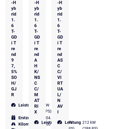
-H
-H
-H
yb
yb
yb
rid
rid
rid
1.
1.
1.
6
6
6
T-
T-
T-
GD
GD
GD
i T
i T
i T
re
re
re
nd
nd
nd
9
A
AS
7,
H
C
5%
K/
C/
SO
NS
VI
H/
C
RT
GJ
C/
UA
R
M
L/
AT
N
Leistung
195 kW
RI
AV
(265 PS)
X
I
Erstzulassung
04.2023
Leistung
185 kW
Leistung
212 kW
Kilometer
97.800 km
(252 PS)
(288 PS)