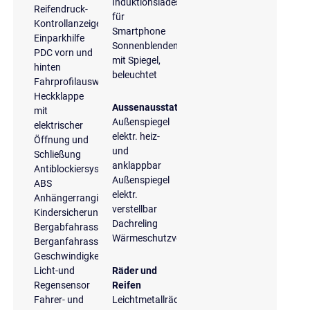
Induktionsladeschale
Reifendruck-
für
Kontrollanzeige
Smartphone
Einparkhilfe
Sonnenblenden
PDC vorn und
mit Spiegel,
hinten
beleuchtet
Fahrprofilauswahl
Heckklappe
Aussenausstattung
mit
Außenspiegel
elektrischer
elektr. heiz-
Öffnung und
und
Schließung
anklappbar
Antiblockiersystem
Außenspiegel
ABS
elektr.
Anhängerrangierassistent
verstellbar
Kindersicherung
Dachreling
Bergabfahrassistent
Wärmeschutzverglasung
Berganfahrassistent
Geschwindigkeitsbegrenzungsanlage
Licht-und
Räder und
Regensensor
Reifen
Fahrer- und
Leichtmetallräder