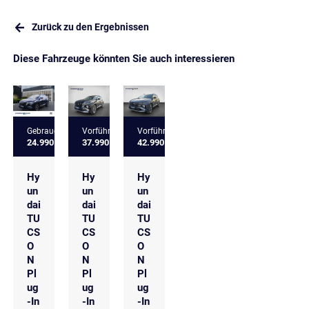
Zurück zu den Ergebnissen
Diese Fahrzeuge könnten Sie auch interessieren
Gebrauchtfahrzeug
Vorführfahrzeug
Vorführfahrzeug
24.990 €
37.990 €
42.990 €
Hy
Hy
Hy
un
un
un
dai
dai
dai
TU
TU
TU
CS
CS
CS
O
O
O
N
N
N
Pl
Pl
Pl
ug
ug
ug
-In
-In
-In