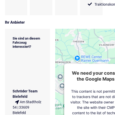
Traktionskon
Ihr Anbieter
Sie sind an diesem
Fahrzeug
interessiert?
We need your conse
the Google Maps 
This content is not permit
Schröder Team
to trackers that are not d
Bielefeld
visitor. The website owner
Am Stadtholz
the site with their CMP
54 | 33609
content to the list of tec
Bielefeld