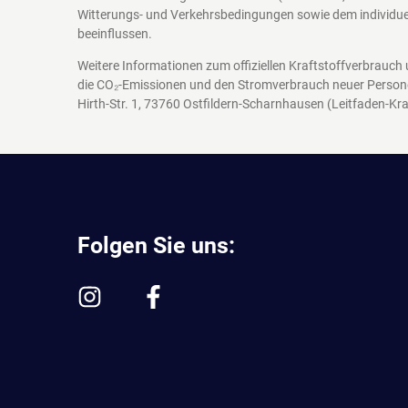
Witterungs- und Verkehrsbedingungen sowie dem individuel
beeinflussen.
Weitere Informationen zum offiziellen Kraftstoffverbrauch
die CO₂-Emissionen und den Stromverbrauch neuer Person
Hirth-Str. 1, 73760 Ostfildern-Scharnhausen
(Leitfaden-Kra
Folgen Sie uns: