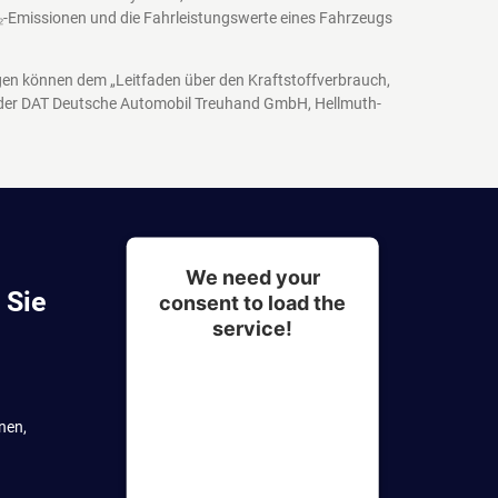
₂-Emissionen und die Fahrleistungswerte eines Fahrzeugs
agen können dem „Leitfaden über den Kraftstoffverbrauch,
 der DAT Deutsche Automobil Treuhand GmbH, Hellmuth-
We need your
 Sie
consent to load the
service!
This content is not
permitted to load due to
nen,
trackers that are not
disclosed to the visitor.
The website owner needs
to setup the site with their