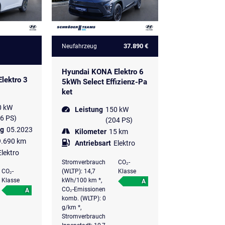
37.890 €
Neufahrzeug
Hyundai KONA Elektro 6
lektro 3
5kWh Select Effizienz-Pa
ket
0 kW
Leistung
150 kW
6 PS)
(204 PS)
ng
05.2023
Kilometer
15 km
9.690 km
Antriebsart
Elektro
Elektro
Stromverbrauch
CO₂-
(WLTP): 14,7
Klasse
CO₂-
kWh/100 km *,
Klasse
A
CO₂-Emissionen
A
komb. (WLTP): 0
g/km *,
Stromverbrauch