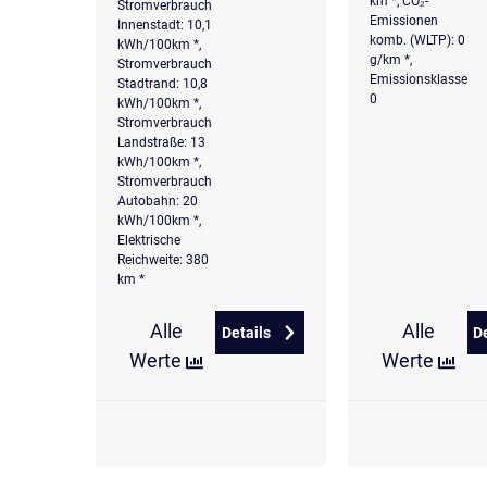
km *, CO₂-
Stromverbrauch
Emissionen
Innenstadt: 10,1
komb. (WLTP): 0
kWh/100km *,
g/km *,
Stromverbrauch
Emissionsklasse
Stadtrand: 10,8
0
kWh/100km *,
Stromverbrauch
Landstraße: 13
kWh/100km *,
Stromverbrauch
Autobahn: 20
kWh/100km *,
Elektrische
Reichweite: 380
km *
Alle
Alle
Details
D
zu Hyundai KONA Elektro 49kWh 
Werte
Werte