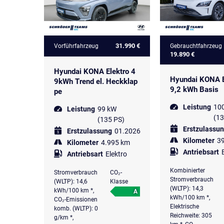
31.990 €
Vorführfahrzeug
Gebrauchtfahrzeug
19.890 €
Hyundai KONA Elektro 4
Hyundai KONA E
9kWh Trend el. Heckklap
9,2 kWh Basis
pe
Leistung
10
Leistung
99 kW
(13
(135 PS)
Erstzulassu
Erstzulassung
01.2026
Kilometer
3
Kilometer
4.995 km
Antriebsart
Antriebsart
Elektro
Kombinierter
Stromverbrauch
CO₂-
Stromverbrauch
(WLTP): 14,6
Klasse
(WLTP): 14,3
kWh/100 km *,
A
kWh/100 km *,
CO₂-Emissionen
Elektrische
komb. (WLTP): 0
Reichweite: 305
g/km *,