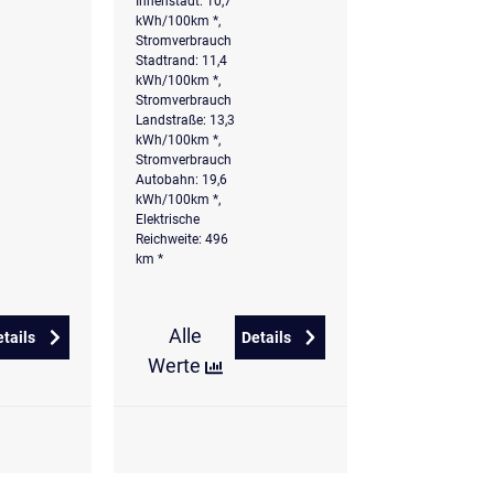
Innenstadt: 10,7
kWh/100km *,
Stromverbrauch
Stadtrand: 11,4
kWh/100km *,
Stromverbrauch
Landstraße: 13,3
kWh/100km *,
Stromverbrauch
Autobahn: 19,6
kWh/100km *,
Elektrische
Reichweite: 496
km *
Alle
etails
Details
Trend el. Heckklappe
zu Hyundai KONA Elektro 39,2 kWh Basis
zu Hyundai KONA Elektro 65kWh
Werte