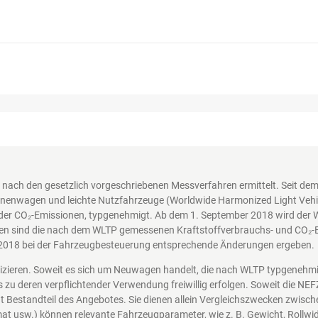
nach den gesetzlich vorgeschriebenen Messverfahren ermittelt. Seit d
nenwagen und leichte Nutzfahrzeuge (Worldwide Harmonized Light Vehicl
der CO₂-Emissionen, typgenehmigt. Ab dem 1. September 2018 wird der 
en sind die nach dem WLTP gemessenen Kraftstoffverbrauchs- und CO₂-Em
2018 bei der Fahrzeugbesteuerung entsprechende Änderungen ergeben.
nizieren. Soweit es sich um Neuwagen handelt, die nach WLTP typgenehm
s zu deren verpflichtender Verwendung freiwillig erfolgen. Soweit die N
icht Bestandteil des Angebotes. Sie dienen allein Vergleichszwecken zwi
at usw.) können relevante Fahrzeugparameter, wie z. B. Gewicht, Rollw