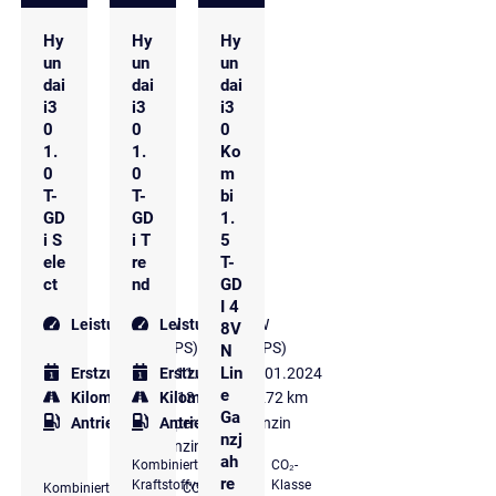
Hy
Hy
Hy
un
un
un
dai
dai
dai
i3
i3
i3
0
0
0
1.
1.
Ko
0
0
m
T-
T-
bi
GD
GD
1.
i S
i T
5
ele
re
T-
ct
nd
GD
I 4
Leistung
88 kW
Leistung
88 kW
8V
(120 PS)
(120 PS)
N
Lin
Erstzulassung
Erstzulassung
11.2022
01.2024
e
Kilometer
45.713 km
Kilometer
63.272 km
Ga
Antriebsart
Super
Antriebsart
Benzin
nzj
Benzin
ah
Kombinierter
CO₂-
re
Kraftstoffverbrauch
Klasse
Kombinierter
CO₂-