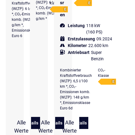
sr
(WLTP): 6 l/100 km
E
Kraftstoffverbrauch
Klasse
*, CO₂-Emissionen
eif
(WLTP): 6 l/100 km
E
komb. (WLTP): 137
*, CO₂-Emissionen
en
g/km *
komb. (WLTP): 137
g/km *,
Leistung
118 kW
Emissionsklasse
(160 PS)
Euro 6
Erstzulassung
09.2024
Kilometer
22.600 km
Antriebsart
Super
Benzin
Kombinierter
CO₂-
Kraftstoffverbrauch
Klasse
(WLTP): 6,5 l/100
E
km *, CO₂-
Emissionen komb.
(WLTP): 148 g/km
*, Emissionsklasse
Euro 6d
Alle
Alle
Alle
Details
Details
Details
zu Hyundai i30 1.0 T-GDi Select
zu Hyundai i30 1.0 T-GDi Trend
zu Hyundai i30 Kombi 1.5 
Werte
Werte
Werte