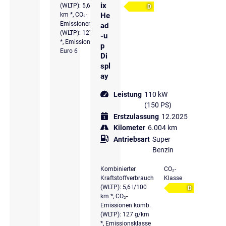
ix
(WLTP): 5,6 l/100
D
km *, CO₂-
He
Emissionen komb.
ad
(WLTP): 127 g/km
-u
*, Emissionsklasse
p
Euro 6
Di
spl
ay
Leistung
110 kW
(150 PS)
Erstzulassung
12.2025
Kilometer
6.004 km
Antriebsart
Super
Benzin
Kombinierter
CO₂-
Kraftstoffverbrauch
Klasse
(WLTP): 5,6 l/100
D
km *, CO₂-
Emissionen komb.
(WLTP): 127 g/km
*, Emissionsklasse