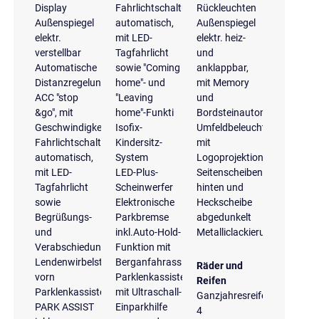
Display
Fahrlichtschaltung
Rückleuchten
Außenspiegel
automatisch,
Außenspiegel
elektr.
mit LED-
elektr. heiz-
verstellbar
Tagfahrlicht
und
Automatische
sowie "Coming
anklappbar,
Distanzregelung
home"- und
mit Memory
ACC "stop
"Leaving
und
&go", mit
home"-Funkti
Bordsteinautomatik
Geschwindigkeitsbegrenzer
Isofix-
Umfeldbeleuchtung
Fahrlichtschaltung
Kindersitz-
mit
automatisch,
System
Logoprojektion
mit LED-
LED-Plus-
Seitenscheiben
Tagfahrlicht
Scheinwerfer
hinten und
sowie
Elektronische
Heckscheibe
Begrüßungs-
Parkbremse
abgedunkelt
und
inkl.Auto-Hold-
Metalliclackierung
Verabschiedungslicht
Funktion mit
Lendenwirbelstützen
Berganfahrassistent
Räder und
vorn
Parklenkassistent
Reifen
Parklenkassistent
mit Ultraschall-
Ganzjahresreifen
PARK ASSIST
Einparkhilfe
4