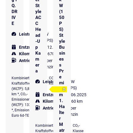
Q.
St
W
DR
yle
(1
IV
AC
50
E
C
P
He
S)
Leistung
85 kW
ad
St
(116 PS)
-U
yle
p
Bu
Erstzulassung
12.2019
Ka
sin
Kilometer
147.670 km
m
es
Antriebsart
Super
er
s
Benzin
a
Pr
e
Kombinierter
CO₂-
Leistung
110 kW
mi
Kraftstoffverbrauch
Klasse
(150 PS)
u
(WLTP): 5,8 l/100
D
km *, CO₂-
m
Erstzulassung
06.2025
Emissionen komb.
1.
Kilometer
15.360 km
(WLTP): 132 g/km
Ha
Antriebsart
Super
*, Emissionsklasse
lte
Benzin
Euro 6d-TEMP
r
M
Kombinierter
CO₂-
atr
Kraftstoffverbrauch
Klasse