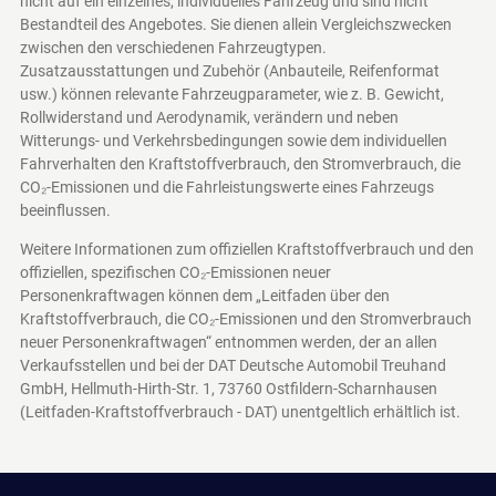
nicht auf ein einzelnes, individuelles Fahrzeug und sind nicht
Bestandteil des Angebotes. Sie dienen allein Vergleichszwecken
zwischen den verschiedenen Fahrzeugtypen.
Zusatzausstattungen und Zubehör (Anbauteile, Reifenformat
usw.) können relevante Fahrzeugparameter, wie z. B. Gewicht,
Rollwiderstand und Aerodynamik, verändern und neben
Witterungs- und Verkehrsbedingungen sowie dem individuellen
Fahrverhalten den Kraftstoffverbrauch, den Stromverbrauch, die
CO₂-Emissionen und die Fahrleistungswerte eines Fahrzeugs
beeinflussen.
Weitere Informationen zum offiziellen Kraftstoffverbrauch und den
offiziellen, spezifischen CO₂-Emissionen neuer
Personenkraftwagen können dem „Leitfaden über den
Kraftstoffverbrauch, die CO₂-Emissionen und den Stromverbrauch
neuer Personenkraftwagen“ entnommen werden, der an allen
Verkaufsstellen und bei der DAT Deutsche Automobil Treuhand
GmbH, Hellmuth-Hirth-Str. 1, 73760 Ostfildern-Scharnhausen
(Leitfaden-Kraftstoffverbrauch - DAT)
unentgeltlich erhältlich ist.