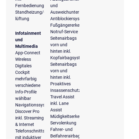
Fernbedienung
und
Standheizung/-
Ausweichunterstützung
lüftung
Antiblockiersystem
Fußgängererkennung
Notruf-Service
Infotainment
Seitenairbags
und
vorn und
Multimedia
hinten inkl.
App-Connect
Kopfairbagsystem
Wireless
Seitenairbags
Digitales
vorn und
Cockpit
hinten inkl.
mehrfarbig
Proaktives
verschiedene
Insassenschutzsystem
Info-Profile
Travel Assist
wählbar
inkl. Lane
Navigationssystem
Assist
Discover Pro
Müdigkeitserkennung
inkl. Streaming
Servolenkung
& Internet
Fahrer- und
Telefonschnittstelle
Beifahrerairbag
mit induktiver