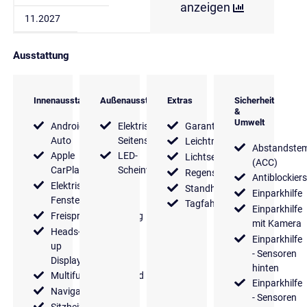
anzeigen
11.2027
Ausstattung
Innenausstattung
Außenausstattung
Extras
Sicherheit
&
Umwelt
Android
Elektrische
Garantie
Auto
Seitenspiegel
Leichtmetallfelgen
Abstandste
Apple
LED-
Lichtsensor
(ACC)
CarPlay
Scheinwerfer
Regensensor
Antiblockier
Elektrische
Standheizung
Einparkhilfe
Fensterheber
Tagfahrlicht
Einparkhilfe
Freisprecheinrichtung
mit Kamera
Heads-
Einparkhilfe
up
- Sensoren
Display
hinten
Multifunktionslenkrad
Einparkhilfe
Navigationssystem
- Sensoren
Sitzheizung