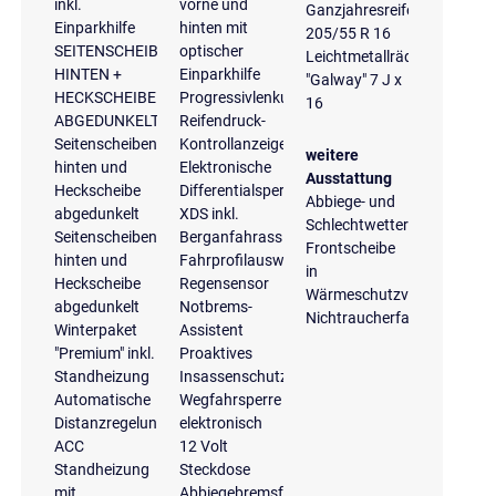
inkl.
vorne und
Ganzjahresreifen
Einparkhilfe
hinten mit
205/55 R 16
SEITENSCHEIBEN
optischer
Leichtmetallräder
HINTEN +
Einparkhilfe
"Galway" 7 J x
HECKSCHEIBE
Progressivlenkung
16
ABGEDUNKELT
Reifendruck-
Seitenscheiben
Kontrollanzeige
weitere
hinten und
Elektronische
Ausstattung
Heckscheibe
Differentialsperre
Abbiege- und
abgedunkelt
XDS inkl.
Schlechtwetterlicht
Seitenscheiben
Berganfahrassistent
Frontscheibe
hinten und
Fahrprofilauswahl
in
Heckscheibe
Regensensor
Wärmeschutzverglasung
abgedunkelt
Notbrems-
Nichtraucherfahrzeug
Winterpaket
Assistent
"Premium" inkl.
Proaktives
Standheizung
Insassenschutzsystem
Automatische
Wegfahrsperre
Distanzregelung
elektronisch
ACC
12 Volt
Standheizung
Steckdose
mit
Abbiegebremsfunktion