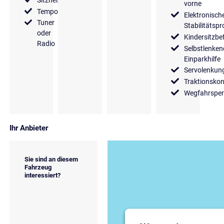
vorne
Tempomat
Elektronisch
Tuner
Stabilitäts
oder
Kindersitzbe
Radio
Selbstlenken
Einparkhilfe
Servolenkun
Traktionskon
Wegfahrsper
Ihr Anbieter
Sie sind an diesem
Fahrzeug
interessiert?