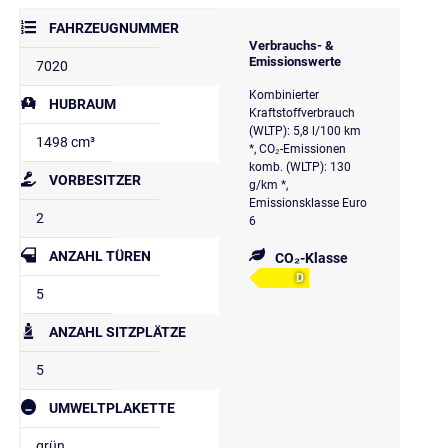
FAHRZEUGNUMMER
Verbrauchs- &
Emissionswerte
7020
Kombinierter
HUBRAUM
Kraftstoffverbrauch
(WLTP): 5,8 l/100 km
1498 cm³
*, CO₂-Emissionen
komb. (WLTP): 130
VORBESITZER
g/km *,
Emissionsklasse Euro
2
6
ANZAHL TÜREN
CO₂-Klasse
D
5
ANZAHL SITZPLÄTZE
5
UMWELTPLAKETTE
grün