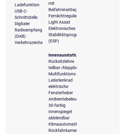
mit
Ladefunktion
Beifahrerairbagdeaktivierung
USB-C-
Fernlichtregulierung
Schnittstelle
Light Assist
Digitaler
Elektronisches
Radioempfang
Stabilitätsprogramm
(DAB)
(ESP)
Verkehrszeichenerkennung
Innenausstattung
Rücksitzlehne
teilbar-/klappbar
Multifunktions-
Lederlenkrad
elektrische
Fensterheber
Ambientebeleuchtung
30-farbig
Innenspiegel
abblendbar
Klimaautomatik
Rückfahrkamera