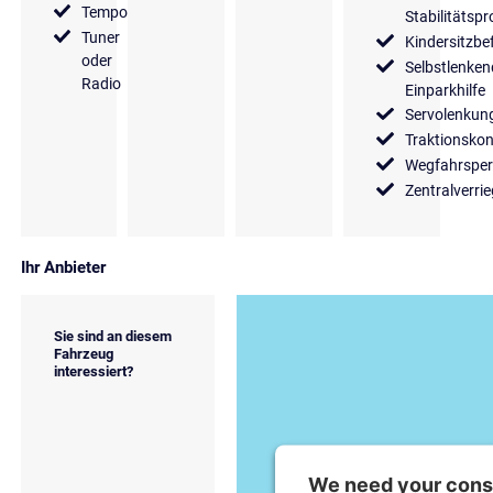
Tempomat
Stabilitäts
Tuner
Kindersitzbe
oder
Selbstlenken
Radio
Einparkhilfe
Servolenkun
Traktionskon
Wegfahrsper
Zentralverri
Ihr Anbieter
Sie sind an diesem
Fahrzeug
interessiert?
We need your conse