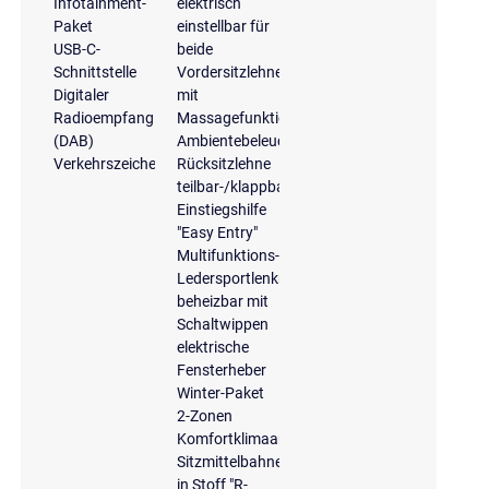
Infotainment-
elektrisch
Paket
einstellbar für
USB-C-
beide
Schnittstelle
Vordersitzlehne
Digitaler
mit
Radioempfang
Massagefunktion
(DAB)
Ambientebeleuchtung
Verkehrszeichenerkennung
Rücksitzlehne
teilbar-/klappbar
Einstiegshilfe
"Easy Entry"
Multifunktions-
Ledersportlenkrad,
beheizbar mit
Schaltwippen
elektrische
Fensterheber
Winter-Paket
2-Zonen
Komfortklimaautomatik
Sitzmittelbahnen
in Stoff "R-