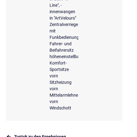
Line", -
innenwangen
in "ArtVelours"
Zentralverriegelung
mit
Funkbedienung
Fahrer- und
Beifahrersitz
höheneinstellbar
Komfort-
Sportsitze
vorn
Sitzheizung
vorn
Mittelarmlehne
vorn
Windschott
Zurück zu den Ergebnissen