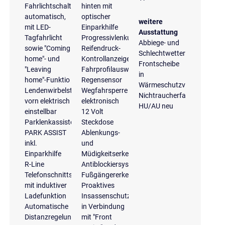
Fahrlichtschaltung
hinten mit
automatisch,
optischer
weitere
mit LED-
Einparkhilfe
Ausstattung
Tagfahrlicht
Progressivlenkung
Abbiege- und
sowie "Coming
Reifendruck-
Schlechtwetterlicht
home"- und
Kontrollanzeige
Frontscheibe
"Leaving
Fahrprofilauswahl
in
home"-Funktio
Regensensor
Wärmeschutzverglasung
Lendenwirbelstützen
Wegfahrsperre
Nichtraucherfahrzeug
vorn elektrisch
elektronisch
HU/AU neu
einstellbar
12 Volt
Parklenkassistent
Steckdose
PARK ASSIST
Ablenkungs-
inkl.
und
Einparkhilfe
Müdigkeitserkennung
R-Line
Antiblockiersystem
Telefonschnittstelle
Fußgängererkennung
mit induktiver
Proaktives
Ladefunktion
Insassenschutzsystem
Automatische
in Verbindung
Distanzregelung
mit "Front