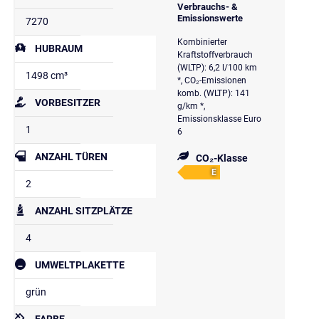
Verbrauchs- &
Emissionswerte
7270
Kombinierter
HUBRAUM
Kraftstoffverbrauch
(WLTP): 6,2 l/100 km
1498 cm³
*, CO₂-Emissionen
komb. (WLTP): 141
VORBESITZER
g/km *,
Emissionsklasse Euro
1
6
ANZAHL TÜREN
CO₂-Klasse
E
2
ANZAHL SITZPLÄTZE
4
UMWELTPLAKETTE
grün
FARBE