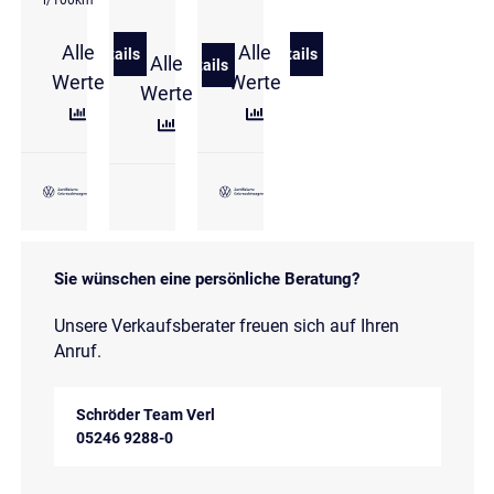
l/100km *
Alle
Alle
Details
Details
Alle
zu Volkswagen T-Roc Cabriolet Style 1.5 l TSI DSG E
zu Volkswagen T-Roc 1.5 l
Details
zu Volkswagen T-Roc 1.5 l eTSI DSG R-
Werte
Werte
Werte
Sie wünschen eine persönliche Beratung?
Unsere Verkaufsberater freuen sich auf Ihren
Anruf.
Schröder Team Verl
05246 9288-0