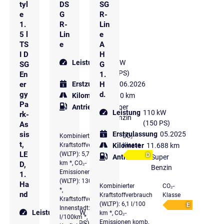
tyl
DS
SG
e
G
R-
1.
R-
Lin
5 l
Lin
e
TS
e
A
I D
H
Leistung
110 kW
SG
G
(150 PS)
En
1.
er
H
Erstzulassung
06.2026
gy
d.
Kilometer
4.990 km
Pa
Antriebsart
Super
Leistung
110 kW
rk-
Benzin
(150 PS)
As
sis
Erstzulassung
05.2025
Kombinierter
CO₂-
t,
Kilometer
11.688 km
Kraftstoffverbrauch
Klasse
LE
(WLTP): 5,7 l/100
D
Antriebsart
Super
km *, CO₂-
D,
Benzin
Emissionen komb.
1.
(WLTP): 130 g/km
Ha
Kombinierter
CO₂-
*,
nd
Kraftstoffverbrauch
Klasse
Kraftstoffverbrauch
(WLTP): 6,1 l/100
E
Innenstadt: 7,3
Leistung
110 kW
km *, CO₂-
l/100km *,
Emissionen komb.
(150 PS)