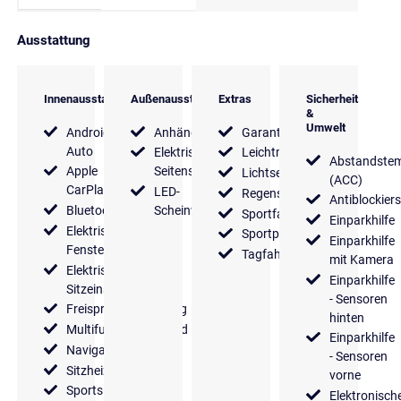
Ausstattung
Innenausstattung
Außenausstattung
Extras
Sicherheit
&
Umwelt
Android
Anhängerkupplung
Garantie
Auto
Elektrische
Leichtmetallfelgen
Abstandste
Apple
Seitenspiegel
Lichtsensor
(ACC)
CarPlay
LED-
Regensensor
Antiblockier
Bluetooth
Scheinwerfer
Sportfahrwerk
Einparkhilfe
Elektrische
Sportpaket
Einparkhilfe
Fensterheber
Tagfahrlicht
mit Kamera
Elektrische
Einparkhilfe
Sitzeinstellung
- Sensoren
Freisprecheinrichtung
hinten
Multifunktionslenkrad
Einparkhilfe
Navigationssystem
- Sensoren
Sitzheizung
vorne
Sportsitze
Elektronisch