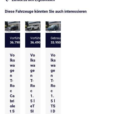
Diese Fahrzeuge könnten Sie auch interessieren
Vorführfahrzeug
Vorführfahrzeug
Gebrauchtfahrzeug
36.790 €
36.490 €
33.950 €
Vo
Vo
Vo
lks
lks
lks
wa
wa
wa
ge
ge
ge
n
n
n
T-
T-
T-
Ro
Ro
Ro
c
c
c
Ca
1.
1.
bri
5 l
5 l
ole
eT
TS
t S
SI
I D