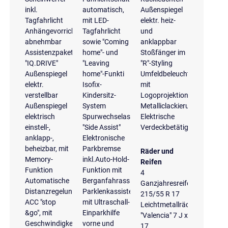
inkl.
automatisch,
Außenspiegel
Tagfahrlicht
mit LED-
elektr. heiz-
Anhängevorrichtung
Tagfahrlicht
und
abnehmbar
sowie "Coming
anklappbar
Assistenzpaket
home"- und
Stoßfänger im
"IQ.DRIVE"
"Leaving
"R"-Styling
Außenspiegel
home"-Funkti
Umfeldbeleuchtung
elektr.
Isofix-
mit
verstellbar
Kindersitz-
Logoprojektion
Außenspiegel
System
Metalliclackierung
elektrisch
Spurwechselassistent
Elektrische
einstell-,
"Side Assist"
Verdeckbetätigung
anklapp-,
Elektronische
beheizbar, mit
Parkbremse
Räder und
Memory-
inkl.Auto-Hold-
Reifen
Funktion
Funktion mit
4
Automatische
Berganfahrassistent
Ganzjahresreifen
Distanzregelung
Parklenkassistent
215/55 R 17
ACC "stop
mit Ultraschall-
Leichtmetallräder
&go", mit
Einparkhilfe
"Valencia" 7 J x
Geschwindigkeitsbegrenzer
vorne und
17