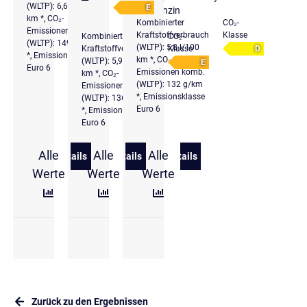
(WLTP): 6,6 l/100
E
Benzin
km *, CO₂-
Kombinierter
CO₂-
Emissionen komb.
Kraftstoffverbrauch
Klasse
Kombinierter
CO₂-
(WLTP): 149 g/km
(WLTP): 5,8 l/100
Kraftstoffverbrauch
Klasse
D
*, Emissionsklasse
km *, CO₂-
(WLTP): 5,9 l/100
E
Euro 6
Emissionen komb.
km *, CO₂-
(WLTP): 132 g/km
Emissionen komb.
*, Emissionsklasse
(WLTP): 136 g/km
Euro 6
*, Emissionsklasse
Euro 6
Alle
Alle
Alle
Details
Details
Details
zu Ford Kuga Cool & Connect
zu Ford Kuga Active Allrad Automatic
zu Ford Kuga Hybrid Cool 
Werte
Werte
Werte
Zurück zu den Ergebnissen