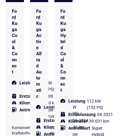
Fo
Fo
Fo
rd
rd
rd
Ku
Ku
Ku
ga
ga
ga
Co
Ac
Hy
ol
tiv
bri
&
e
d
Co
All
Co
nn
ra
ol
ec
d
&
t
Au
Co
to
nn
Leistung
110 kW
m
ec
(150 PS)
ati
t
c
Erstzulassung
09.2024
Leistung
112 kW
Kilometer
9.990 km
Leistung
112 kW
(152 PS)
Antriebsart
Super
(152 PS)
Erstzulassung
04.2021
Benzin
Erstzulassung
08.2024
Kilometer
39.031 km
Kilometer
11.830 km
Kombinierter
CO₂-
Antriebsart
Super
Kraftstoffverbrauch
Klasse
Antriebsart
Super
Hybrid