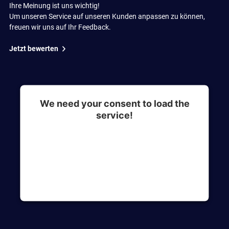
Ihre Meinung ist uns wichtig!
Um unseren Service auf unseren Kunden anpassen zu können,
freuen wir uns auf Ihr Feedback.
Jetzt bewerten
We need your consent to load the
service!
This content is not permitted to load due to
trackers that are not disclosed to the visitor. The
website owner needs to setup the site with their
CMP to add this content to the list of
technologies used.