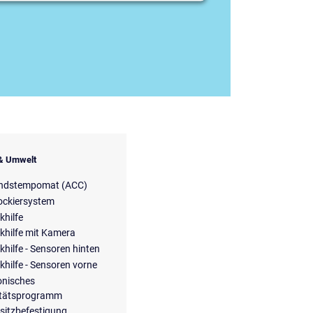
 & Umwelt
ndstempomat (ACC)
ockiersystem
khilfe
khilfe mit Kamera
khilfe - Sensoren hinten
khilfe - Sensoren vorne
onisches
litätsprogramm
sitzbefestigung