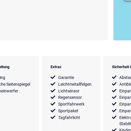
ttung
Extras
Sicherheit
ing
Garantie
Absta
sche Seitenspiegel
Leichtmetallfelgen
Antibl
einwerfer
Lichtsensor
Einpar
Regensensor
Einpar
Sportfahrwerk
Einpar
Sportpaket
Einpar
Tagfahrlicht
Elektr
Stabi
Kinder