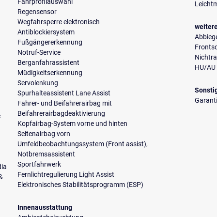
Fahrprofilauswahl
Leichtm
Regensensor
Wegfahrsperre elektronisch
weiter
Antiblockiersystem
Abbiege
Fußgängererkennung
Fronts
Notruf-Service
Nichtr
Berganfahrassistent
HU/AU 
Müdigkeitserkennung
Servolenkung
Sonsti
Spurhalteassistent Lane Assist
Garant
Fahrer- und Beifahrerairbag mit
Beifahrerairbagdeaktivierung
e
Kopfairbag-System vorne und hinten
Seitenairbag vorn
Umfeldbeobachtungssystem (Front assist),
Notbremsassistent
Sportfahrwerk
dia
Fernlichtregulierung Light Assist
 &
Elektronisches Stabilitätsprogramm (ESP)
Innenausstattung