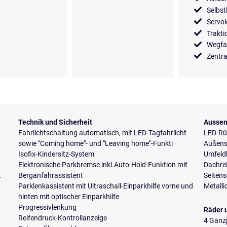
Selbst
Servo
Trakti
Wegfa
Zentra
Technik und Sicherheit
Aussen
Fahrlichtschaltung automatisch, mit LED-Tagfahrlicht
LED-Rü
sowie "Coming home"- und "Leaving home"-Funkti
Außensp
Isofix-Kindersitz-System
Umfeld
Elektronische Parkbremse inkl.Auto-Hold-Funktion mit
Dachre
t
Berganfahrassistent
Seiten
Parklenkassistent mit Ultraschall-Einparkhilfe vorne und
Metalli
hinten mit optischer Einparkhilfe
Progressivlenkung
Räder 
Reifendruck-Kontrollanzeige
4 Ganzj