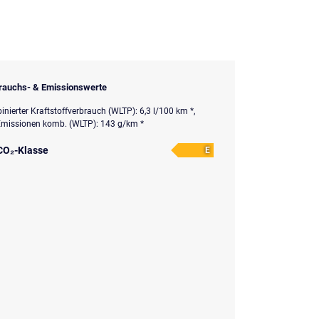
rauchs- & Emissionswerte
nierter Kraftstoffverbrauch (WLTP): 6,3 l/100 km *,
missionen komb. (WLTP): 143 g/km *
CO₂-Klasse
E