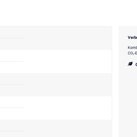
Verb
Kombi
CO₂-E