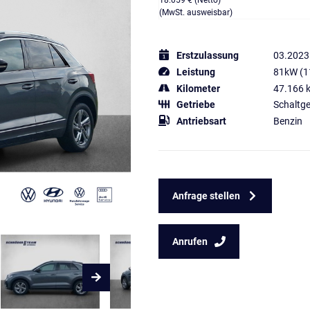
18.059 € (Netto)
(MwSt. ausweisbar)
Erstzulassung
03.2023
Leistung
81kW (1
Kilometer
47.166 
Getriebe
Schaltge
Antriebsart
Benzin
Anfrage stellen
Anrufen