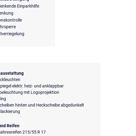
lenkende Einparkhilfe
lenkung
onskontrolle
hrsperre
lverriegelung
ausstattung
ckleuchten
iegel elektr. heiz- und anklappbar
beleuchtung mit Logoprojektion
ling
scheiben hinten und Heckscheibe abgedunkelt
clackierung
und Reifen
ahresreifen 215/55 R 17