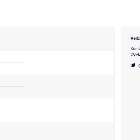
Verb
Kombi
CO₂-E