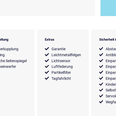
ttung
Extras
Sicherheit
erkupplung
Garantie
Absta
ing
Leichtmetallfelgen
Antibl
sche Seitenspiegel
Lichtsensor
Einpar
einwerfer
Luftfederung
Einpar
Partikelfilter
Einpar
Tagfahrlicht
Einpar
Kinder
Selbst
Servo
Wegfa