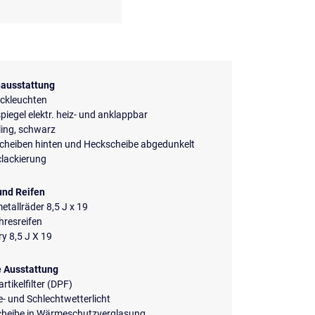
ausstattung
ckleuchten
iegel elektr. heiz- und anklappbar
ing, schwarz
scheiben hinten und Heckscheibe abgedunkelt
clackierung
und Reifen
etallräder 8,5 J x 19
hresreifen
y 8,5 J X 19
e Ausstattung
rtikelfilter (DPF)
- und Schlechtwetterlicht
cheibe in Wärmeschutzverglasung