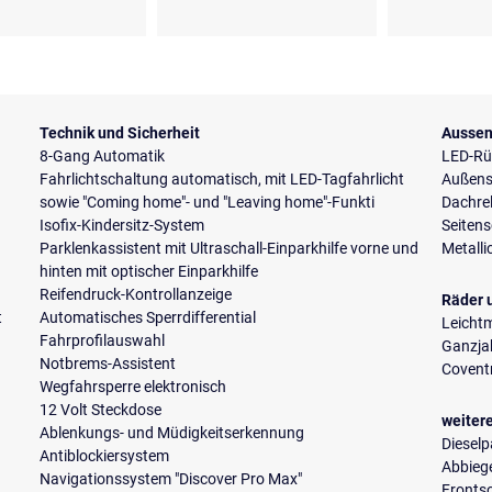
Technik und Sicherheit
Aussen
8-Gang Automatik
LED-Rü
Fahrlichtschaltung automatisch, mit LED-Tagfahrlicht
Außensp
sowie "Coming home"- und "Leaving home"-Funkti
Dachrel
Isofix-Kindersitz-System
Seiten
Parklenkassistent mit Ultraschall-Einparkhilfe vorne und
Metalli
hinten mit optischer Einparkhilfe
Reifendruck-Kontrollanzeige
Räder 
t
Automatisches Sperrdifferential
Leichtm
Fahrprofilauswahl
Ganzja
Notbrems-Assistent
Coventr
Wegfahrsperre elektronisch
12 Volt Steckdose
weiter
Ablenkungs- und Müdigkeitserkennung
Dieselpa
Antiblockiersystem
Abbiege
Navigationssystem "Discover Pro Max"
Fronts