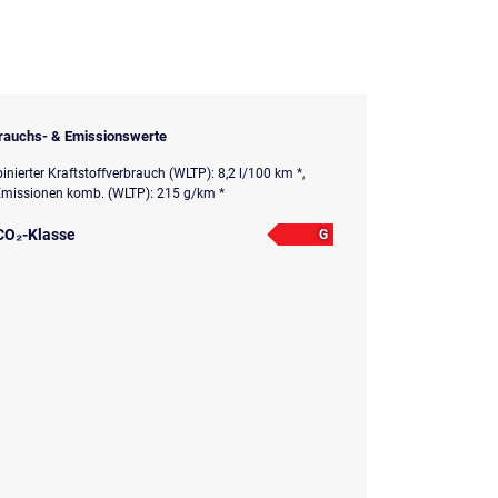
rauchs- & Emissionswerte
nierter Kraftstoffverbrauch (WLTP): 8,2 l/100 km *,
missionen komb. (WLTP): 215 g/km *
CO₂-Klasse
G