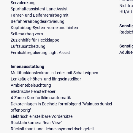
Servolenkung
Nichtr
Spurhalteassistent Lane Assist
HU/AU 
Fahrer- und Beifahrerairbag mit
Beifahrerairbagdeaktivierung
Sonsti
Kopfairbag-System vorne und hinten
Radsic
Seitenairbag vorn
Zuziehhilfe für Heckklappe
Sonsti
Luftzusatzheizung
AdBlue-
Fernlichtregulierung Light Assist
Innenausstattung
Multifunkionslenkrad in Leder, mit Schaltwippen
Lenksäule höhen- und längseinstellbar
Ambientebeleuchtung
elektrische Fensterheber
4-Zonen Komfortklimaautomatik
Dekoreinlagen in Edelholz formfolgend "Walnuss dunkel
offenporig"
Elektrisch einstellbare Vordersitze
Rückfahrkamera Rear View"
Rücksitzbank und -lehne asymmetrisch geteilt