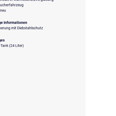
aucherfahrzeug
neu
ge Informationen
herung mit Diebstahlschutz
ges
Tank (24 Liter)