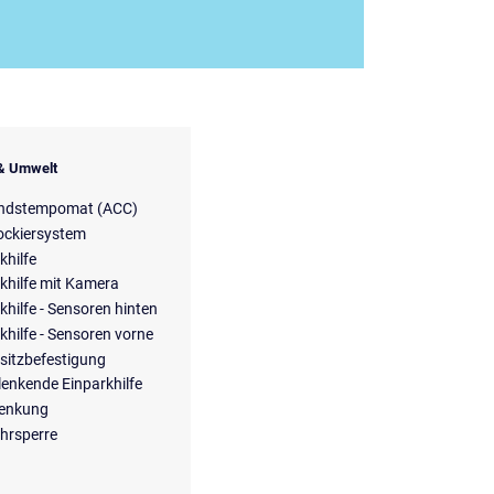
 & Umwelt
ndstempomat (ACC)
ockiersystem
khilfe
khilfe mit Kamera
khilfe - Sensoren hinten
khilfe - Sensoren vorne
sitzbefestigung
lenkende Einparkhilfe
lenkung
hrsperre