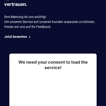
vertrauen.
Ihre Meinung ist uns wichtig!
Um unseren Service auf unseren Kunden anpassen zu können,
freuen wir uns auf Ihr Feedback.
Jetzt bewerten
We need your consent to load the
service!
This content is not permitted to load due to
trackers that are not disclosed to the visitor. The
website owner needs to setup the site with their
CMP to add this content to the list of
technologies used.