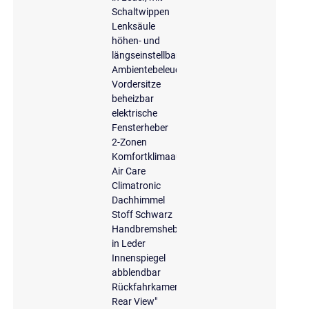
Schaltwippen
Lenksäule
höhen- und
längseinstellbar
Ambientebeleuchtung
Vordersitze
beheizbar
elektrische
Fensterheber
2-Zonen
Komfortklimaautomatik
Air Care
Climatronic
Dachhimmel
Stoff Schwarz
Handbremshebelgriff
in Leder
Innenspiegel
abblendbar
Rückfahrkamera
Rear View"