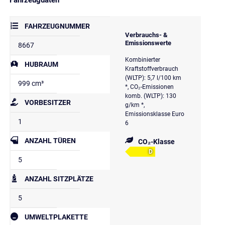
FAHRZEUGNUMMER
Verbrauchs- &
Emissionswerte
8667
Kombinierter
HUBRAUM
Kraftstoffverbrauch
(WLTP): 5,7 l/100 km
999 cm³
*, CO₂-Emissionen
komb. (WLTP): 130
VORBESITZER
g/km *,
Emissionsklasse Euro
1
6
ANZAHL TÜREN
CO₂-Klasse
D
5
ANZAHL SITZPLÄTZE
5
UMWELTPLAKETTE