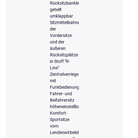
Rücksitzbanklehne,
geteilt
umklappbar
Sitzmittelbahnen
der
Vordersitze
und der
äußeren
Rücksitzplätze
in Stoff "R-
Line"
Zentralverriegelung
mit
Funkbedienung
Fahrer- und
Beifahrersitz
höheneinstellbar
Komfort-
Sportsitze
vorn
Lendenwirbelstütze