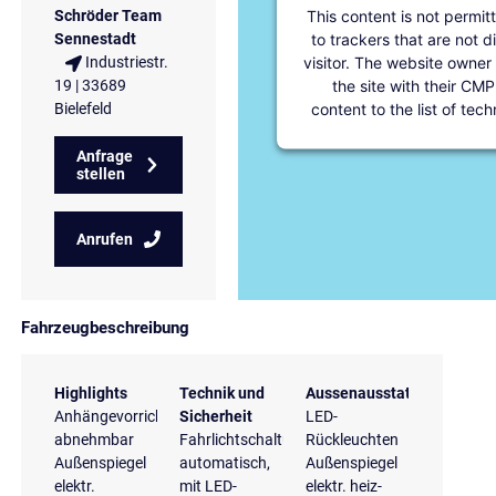
This content is not permit
Schröder Team
to trackers that are not d
Sennestadt
visitor. The website owner
Industriestr.
the site with their CMP
19 | 33689
content to the list of tec
Bielefeld
Anfrage
stellen
Anrufen
Fahrzeugbeschreibung
Highlights
Technik und
Aussenausstattung
Anhängevorrichtung
Sicherheit
LED-
abnehmbar
Fahrlichtschaltung
Rückleuchten
Außenspiegel
automatisch,
Außenspiegel
elektr.
mit LED-
elektr. heiz-