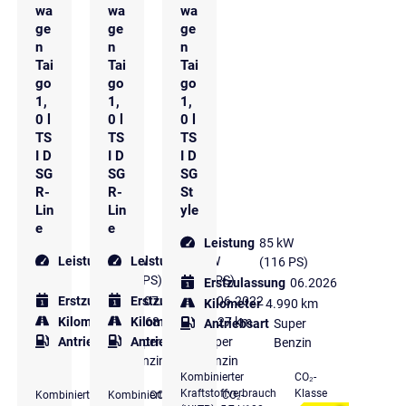
wa
wa
wa
ge
ge
ge
n
n
n
Tai
Tai
Tai
go
go
go
1,
1,
1,
0 l
0 l
0 l
TS
TS
TS
I D
I D
I D
SG
SG
SG
R-
R-
St
Lin
Lin
yle
e
e
Leistung
85 kW
Leistung
81 kW
Leistung
81 kW
(116 PS)
(110 PS)
(110 PS)
Erstzulassung
06.2026
Erstzulassung
Erstzulassung
07.2023
06.2022
Kilometer
4.990 km
Kilometer
23.268 km
Kilometer
33.227 km
Antriebsart
Super
Antriebsart
Super
Antriebsart
Super
Benzin
Benzin
Benzin
Kombinierter
CO₂-
Kraftstoffverbrauch
Klasse
Kombinierter
Kombinierter
CO₂-
CO₂-