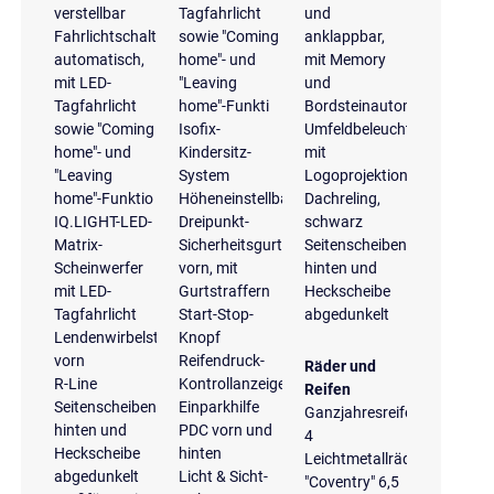
verstellbar
Tagfahrlicht
und
Fahrlichtschaltung
sowie "Coming
anklappbar,
automatisch,
home"- und
mit Memory
mit LED-
"Leaving
und
Tagfahrlicht
home"-Funkti
Bordsteinautomatik
sowie "Coming
Isofix-
Umfeldbeleuchtung
home"- und
Kindersitz-
mit
"Leaving
System
Logoprojektion
home"-Funktio
Höheneinstellbare
Dachreling,
IQ.LIGHT-LED-
Dreipunkt-
schwarz
Matrix-
Sicherheitsgurte
Seitenscheiben
Scheinwerfer
vorn, mit
hinten und
mit LED-
Gurtstraffern
Heckscheibe
Tagfahrlicht
Start-Stop-
abgedunkelt
Lendenwirbelstützen
Knopf
vorn
Reifendruck-
Räder und
R-Line
Kontrollanzeige
Reifen
Seitenscheiben
Einparkhilfe
Ganzjahresreifen
hinten und
PDC vorn und
4
Heckscheibe
hinten
Leichtmetallräder
abgedunkelt
Licht & Sicht-
"Coventry" 6,5