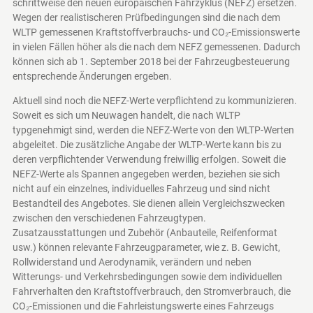
schrittweise den neuen europäischen Fahrzyklus (NEFZ) ersetzen.
Wegen der realistischeren Prüfbedingungen sind die nach dem
WLTP gemessenen Kraftstoffverbrauchs- und CO₂-Emissionswerte
in vielen Fällen höher als die nach dem NEFZ gemessenen. Dadurch
können sich ab 1. September 2018 bei der Fahrzeugbesteuerung
entsprechende Änderungen ergeben.
Aktuell sind noch die NEFZ-Werte verpflichtend zu kommunizieren.
Soweit es sich um Neuwagen handelt, die nach WLTP
typgenehmigt sind, werden die NEFZ-Werte von den WLTP-Werten
abgeleitet. Die zusätzliche Angabe der WLTP-Werte kann bis zu
deren verpflichtender Verwendung freiwillig erfolgen. Soweit die
NEFZ-Werte als Spannen angegeben werden, beziehen sie sich
nicht auf ein einzelnes, individuelles Fahrzeug und sind nicht
Bestandteil des Angebotes. Sie dienen allein Vergleichszwecken
zwischen den verschiedenen Fahrzeugtypen.
Zusatzausstattungen und Zubehör (Anbauteile, Reifenformat
usw.) können relevante Fahrzeugparameter, wie z. B. Gewicht,
Rollwiderstand und Aerodynamik, verändern und neben
Witterungs- und Verkehrsbedingungen sowie dem individuellen
Fahrverhalten den Kraftstoffverbrauch, den Stromverbrauch, die
CO₂-Emissionen und die Fahrleistungswerte eines Fahrzeugs