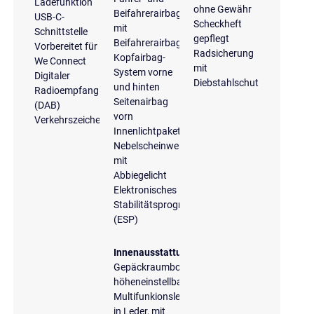
Ladefunktion
ohne Gewähr
Beifahrerairbag
USB-C-
Scheckheft
mit
Schnittstelle
gepflegt
Beifahrerairbagdeaktivierung
Vorbereitet für
Radsicherung
Kopfairbag-
We Connect
mit
System vorne
Digitaler
Diebstahlschutz
und hinten
Radioempfang
Seitenairbag
(DAB)
vorn
Verkehrszeichenerkennung
Innenlichtpaket
Nebelscheinwerfer
mit
Abbiegelicht
Elektronisches
Stabilitätsprogramm
(ESP)
Innenausstattung
Gepäckraumboden
höheneinstellbar
Multifunkionslenkrad
in Leder, mit