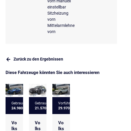
vorn manuell
einstellbar
Sitzheizung
vorn
Mittelarmlehne
vorn
Zurück zu den Ergebnissen
Diese Fahrzeuge könnten Sie auch interessieren
Gebrauchtfahrzeug
Gebrauchtfahrzeug
Vorführfahrzeug
24.980 €
21.570 €
29.970 €
Vo
Vo
Vo
lks
lks
lks