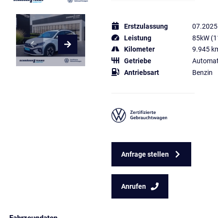
Erstzulassung
07.2025
Leistung
85kW (1
Kilometer
9.945 k
Getriebe
Automat
Antriebsart
Benzin
Anfrage stellen
Anrufen
Fahrzeugdaten