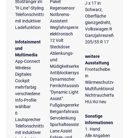
Stoßfänger im
Paket
J x 17 in
"R-Line"-Styling
Regensensor
Schwarz,
Telefonschnittstelle
Notbrems-
Oberfläche
mit induktiver
Assistent
glanzgedreht,
Ladefunktion
Wegfahrsperre
Volkswagen R
elektronisch
Ganzjahresreifen
12 Volt
Infotainment
205/55 R 17
Steckdose
und
Ablenkungs-
Multimedia
weitere
und
App-Connect
Ausstattung
Müdigkeitserkennung
Wireless
Frontscheibe
Antiblockiersystem
Digitales
in
Dynamischer
Cockpit
Wärmeschutzverglasung
Fernlichtassistent
mehrfarbig
Multifunktionskamera
"Dynamic Light
verschiedene
Nichtraucherfahrzeug
Assist"
Info-Profile
HU/AU neu
Fußgängererkennung
wählbar
Berganfahrassistent
6
Sonstige
Servolenkung
Lautsprecher
Informationen
Spurhalteassistent
Telefonschnittstelle
1. Hand
Lane Assist
mit induktiver
Alle Angaben
Fahrer- und