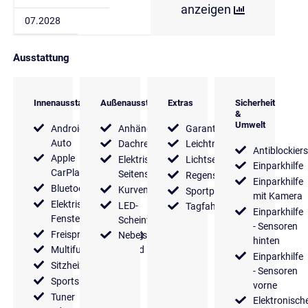
anzeigen
07.2028
Ausstattung
Innenausstattung
Außenausstattung
Extras
Sicherheit
&
Umwelt
Android
Anhängerkupplung
Garantie
Auto
Dachreling
Leichtmetallfelgen
Antiblockier
Apple
Elektrische
Lichtsensor
Einparkhilfe
CarPlay
Seitenspiegel
Regensensor
Einparkhilfe
Bluetooth
Kurvenlicht
Sportpaket
mit Kamera
Elektrische
LED-
Tagfahrlicht
Einparkhilfe
Fensterheber
Scheinwerfer
- Sensoren
Freisprecheinrichtung
Nebelscheinwerfer
hinten
Multifunktionslenkrad
Einparkhilfe
Sitzheizung
- Sensoren
Sportsitze
vorne
Tuner
Elektronisch