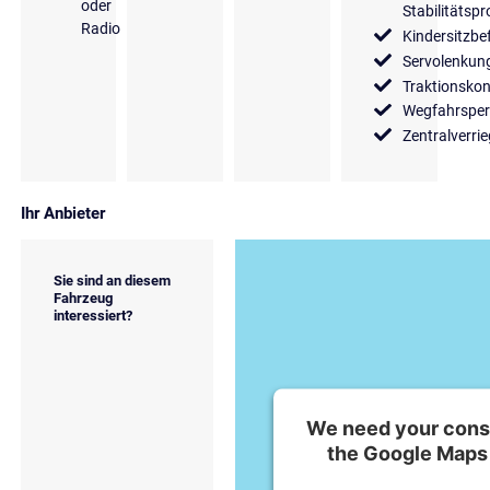
oder
Stabilitäts
Radio
Kindersitzbe
Servolenkun
Traktionskon
Wegfahrsper
Zentralverri
Ihr Anbieter
Sie sind an diesem
Fahrzeug
interessiert?
We need your conse
the Google Maps 