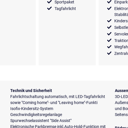
Sportpaket
Einpark
Tagfahrlicht
Elektro
Stabili
Kinders
Selbstl
Servol
Traktio
Wegfah
Zentral
Technik und Sicherheit
Aussen
Fahrlichtschaltung automatisch, mit LED-Tagfahrlicht
3D-LED
sowie "Coming home"- und "Leaving home"-Funkti
Außensp
Isofix-Kindersitz-System
und Bo
Geschwindigkeitsregelanlage
Seiten
Spurwechselassistent "Side Assist"
Elektronische Parkbremse inkl.Auto-Hold-Funktion mit