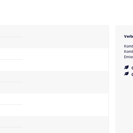
Verb
Kombi
Kombi
Emiss