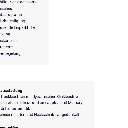
hilfe - Sensoren vorne
nisches
tätsprogramm
itzbefestigung
enkende Einparkhilfe
enkung
nskontrolle
rsperre
verriegelung
ausstattung
-Rückleuchten mit dynamischer Blinkleuchte
iegel elektr. heiz- und anklappbar, mit Memory
rdsteinautomatik
scheiben hinten und Heckscheibe abgedunkelt