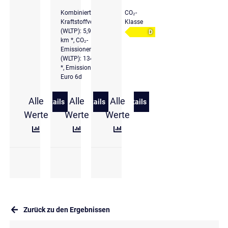
Kombinierter
CO₂-
Kraftstoffverbrauch
Klasse
(WLTP): 5,9 l/100
D
km *, CO₂-
Emissionen komb.
(WLTP): 134 g/km
*, Emissionsklasse
Euro 6d
Alle
Alle
Alle
Details
Details
Details
zu Audi A1 allstreet 35 TFSI LED ACC Navi Rückfah
zu Audi A1 Sportback 25 TFSI advance
zu Audi Audi e-tron S quatt
Werte
Werte
Werte
Zurück zu den Ergebnissen