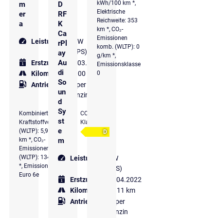
kWh/100 km *,
m
D
Elektrische
er
RF
Reichweite: 353
a
K
km *, CO₂-
Ca
Emissionen
Leistung
110 kW
rPl
komb. (WLTP): 0
(150 PS)
ay
g/km *,
Au
Erstzulassung
03.2025
Emissionsklasse
di
0
Kilometer
13.000 km
So
Antriebsart
Super
un
Benzin
d
Sy
Kombinierter
CO₂-
st
Kraftstoffverbrauch
Klasse
e
(WLTP): 5,9 l/100
D
km *, CO₂-
m
Emissionen komb.
(WLTP): 134 g/km
Leistung
70 kW
*, Emissionsklasse
(95 PS)
Euro 6e
Erstzulassung
04.2022
Kilometer
33.111 km
Antriebsart
Super
Benzin