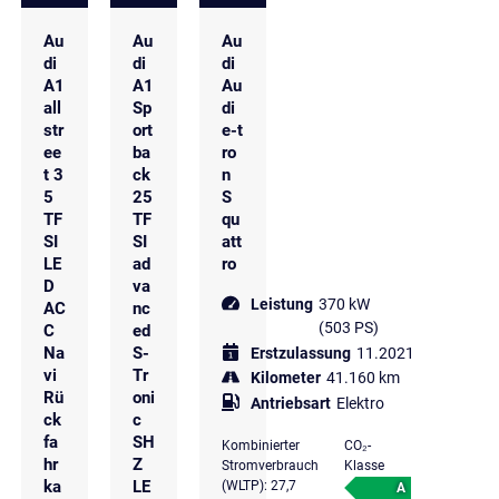
Au
Au
Au
di
di
di
A1
A1
Au
all
Sp
di
str
ort
e-t
ee
ba
ro
t 3
ck
n
5
25
S
TF
TF
qu
SI
SI
att
LE
ad
ro
D
va
Leistung
370 kW
AC
nc
(503 PS)
C
ed
Na
S-
Erstzulassung
11.2021
vi
Tr
Kilometer
41.160 km
Rü
oni
Antriebsart
Elektro
ck
c
fa
SH
Kombinierter
CO₂-
hr
Z
Stromverbrauch
Klasse
ka
LE
(WLTP): 27,7
A