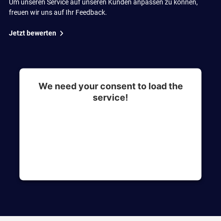
Um unseren Service auf unseren Kunden anpassen zu können,
freuen wir uns auf Ihr Feedback.
Jetzt bewerten
We need your consent to load the
service!
This content is not permitted to load due to
trackers that are not disclosed to the visitor. The
website owner needs to setup the site with their
CMP to add this content to the list of
technologies used.