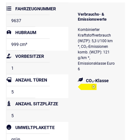
FAHRZEUGNUMMER
Verbrauchs- &
Emissionswerte
9637
Kombinierter
HUBRAUM
Kraftstoffverbrauch
(WLTP): 5,3 l/100 km
999 cm³
*, CO₂-Emissionen
komb. (WLTP): 121
VORBESITZER
g/km *,
Emissionsklasse Euro
1
6
ANZAHL TÜREN
CO₂-Klasse
D
5
ANZAHL SITZPLÄTZE
5
UMWELTPLAKETTE
grün