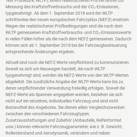
Test Procedure, WLTP), einem realistischeren Prüfverfahren zur
Messung des Kraftstoffverbrauchs und der CO₂-Emissionen,
typgenehmigt. Ab dem 1. September 2018 wird der WLTP
schrittweise den neuen europäischen Fahrzyklus (NEFZ) ersetzen.
Wegen der realistischeren Prüfbedingungen sind die nach dem
WLTP gemessenen Kraftstoffverbrauchs- und CO₂-Emissionswerte
in vielen Fällen höher als die nach dem NEFZ gemessenen. Dadurch
können sich ab 1. September 2018 bei der Fahrzeugbesteuerung
entsprechende Änderungen ergeben.
Aktuell sind noch die NEFZ-Werte verpflichtend zu kommunizieren.
Soweit es sich um Neuwagen handelt, die nach WLTP
typgenehmigt sind, werden die NEFZ-Werte von den WLTP-Werten
abgeleitet. Die zusätzliche Angabe der WLTP-Werte kann bis zu
deren verpflichtender Verwendung freiwillig erfolgen. Soweit die
NEFZ-Werte als Spannen angegeben werden, beziehen sie sich
nicht auf ein einzelnes, individuelles Fahrzeug und sind nicht
Bestandteil des Angebotes. Sie dienen allein Vergleichszwecken
zwischen den verschiedenen Fahrzeugtypen.
Zusatzausstattungen und Zubehör (Anbauteile, Reifenformat
usw.) können relevante Fahrzeugparameter, wie z. B. Gewicht,
Rollwiderstand und Aerodynamik, verändern und neben