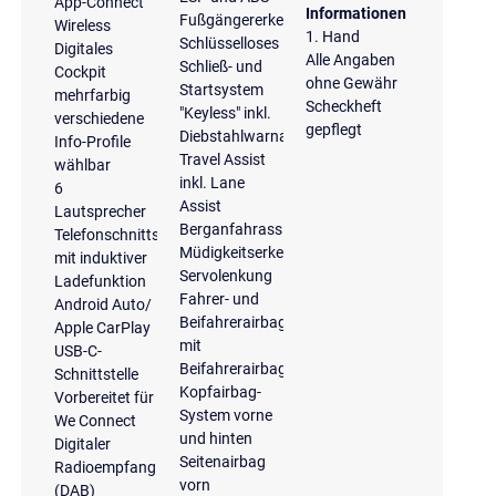
App-Connect
Informationen
Fußgängererkennung
Wireless
1. Hand
Schlüsselloses
Digitales
Alle Angaben
Schließ- und
Cockpit
ohne Gewähr
Startsystem
mehrfarbig
Scheckheft
"Keyless" inkl.
verschiedene
gepflegt
Diebstahlwarnanlage
Info-Profile
Travel Assist
wählbar
inkl. Lane
6
Assist
Lautsprecher
Berganfahrassistent
Telefonschnittstelle
Müdigkeitserkennung
mit induktiver
Servolenkung
Ladefunktion
Fahrer- und
Android Auto/
Beifahrerairbag
Apple CarPlay
mit
USB-C-
Beifahrerairbagdeaktivierung
Schnittstelle
Kopfairbag-
Vorbereitet für
System vorne
We Connect
und hinten
Digitaler
Seitenairbag
Radioempfang
vorn
(DAB)