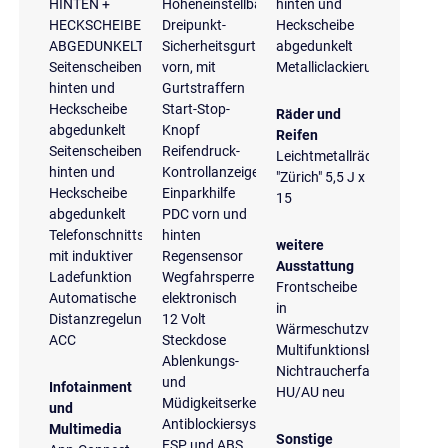
HINTEN +
Höheneinstellbare
hinten und
HECKSCHEIBE
Dreipunkt-
Heckscheibe
ABGEDUNKELT
Sicherheitsgurte
abgedunkelt
Seitenscheiben
vorn, mit
Metalliclackierung
hinten und
Gurtstraffern
Heckscheibe
Start-Stop-
Räder und
abgedunkelt
Knopf
Reifen
Seitenscheiben
Reifendruck-
Leichtmetallräder
hinten und
Kontrollanzeige
"Zürich" 5,5 J x
Heckscheibe
Einparkhilfe
15
abgedunkelt
PDC vorn und
Telefonschnittstelle
hinten
weitere
mit induktiver
Regensensor
Ausstattung
Ladefunktion
Wegfahrsperre
Frontscheibe
Automatische
elektronisch
in
Distanzregelung
12 Volt
Wärmeschutzverglasung
ACC
Steckdose
Multifunktionskamera
Ablenkungs-
Nichtraucherfahrzeug
und
Infotainment
HU/AU neu
Müdigkeitserkennung
und
Antiblockiersystem
Multimedia
Sonstige
ESP und ABS