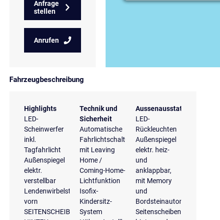
Anfrage
stellen
Anrufen
Fahrzeugbeschreibung
Highlights
Technik und
Aussenausstattung
LED-
Sicherheit
LED-
Scheinwerfer
Automatische
Rückleuchten
inkl.
Fahrlichtschaltung
Außenspiegel
Tagfahrlicht
mit Leaving
elektr. heiz-
Außenspiegel
Home /
und
elektr.
Coming-Home-
anklappbar,
verstellbar
Lichtfunktion
mit Memory
Lendenwirbelstützen
Isofix-
und
vorn
Kindersitz-
Bordsteinautomatik
SEITENSCHEIBEN
System
Seitenscheiben