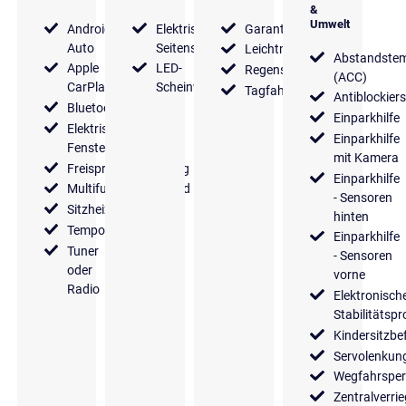
&
Umwelt
Android
Elektrische
Garantie
Auto
Seitenspiegel
Leichtmetallfelgen
Abstandste
Apple
LED-
Regensensor
(ACC)
CarPlay
Scheinwerfer
Tagfahrlicht
Antiblockier
Bluetooth
Einparkhilfe
Elektrische
Einparkhilfe
Fensterheber
mit Kamera
Freisprecheinrichtung
Einparkhilfe
Multifunktionslenkrad
- Sensoren
Sitzheizung
hinten
Tempomat
Einparkhilfe
Tuner
- Sensoren
oder
vorne
Radio
Elektronisch
Stabilitäts
Kindersitzbe
Servolenkun
Wegfahrsper
Zentralverri