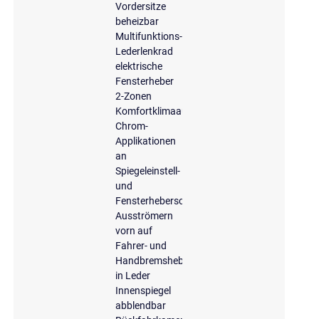
Vordersitze
beheizbar
Multifunktions-
Lederlenkrad
elektrische
Fensterheber
2-Zonen
Komfortklimaautomatik
Chrom-
Applikationen
an
Spiegeleinstell-
und
Fensterheberschaltern,
Ausströmern
vorn auf
Fahrer- und
Handbremshebelgriff
in Leder
Innenspiegel
abblendbar