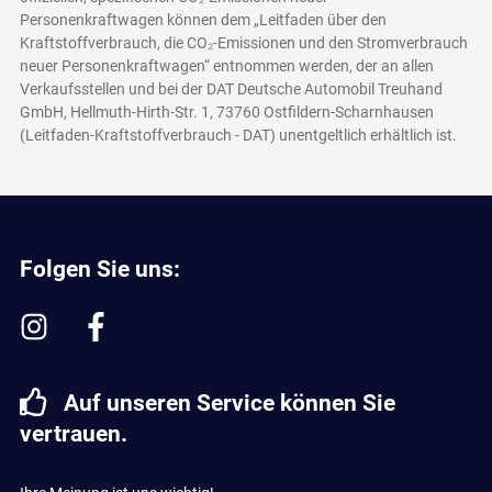
Personenkraftwagen können dem „Leitfaden über den
Kraftstoffverbrauch, die CO₂-Emissionen und den Stromverbrauch
neuer Personenkraftwagen“ entnommen werden, der an allen
Verkaufsstellen und bei der DAT Deutsche Automobil Treuhand
GmbH, Hellmuth-Hirth-Str. 1, 73760 Ostfildern-Scharnhausen
(Leitfaden-Kraftstoffverbrauch - DAT)
unentgeltlich erhältlich ist.
Folgen Sie uns:
Auf unseren Service können Sie
vertrauen.