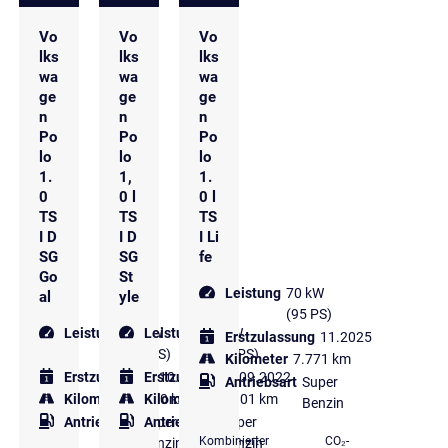
Vo
Vo
Vo
lks
lks
lks
wa
wa
wa
ge
ge
ge
n
n
n
Po
Po
Po
lo
lo
lo
1.
1,
1.
0
0 l
0 l
TS
TS
TS
I D
I D
I Li
SG
SG
fe
Go
St
Leistung
70 kW
al
yle
(95 PS)
Leistung
70 kW
Leistung
81 kW
Erstzulassung
11.2025
(95 PS)
(110 PS)
Kilometer
7.771 km
Erstzulassung
Erstzulassung
10.2025
09.2022
Antriebsart
Super
Kilometer
3.980 km
Kilometer
63.901 km
Benzin
Antriebsart
Super
Antriebsart
Super
Kombinierter
CO₂-
Benzin
Benzin