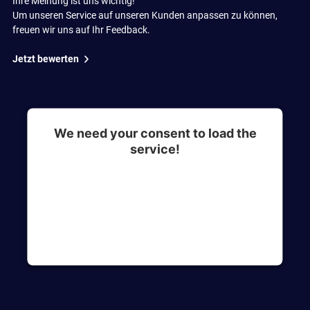
Ihre Meinung ist uns wichtig!
Um unseren Service auf unseren Kunden anpassen zu können,
freuen wir uns auf Ihr Feedback.
Jetzt bewerten
We need your consent to load the
service!
This content is not permitted to load due to
trackers that are not disclosed to the visitor. The
website owner needs to setup the site with their
CMP to add this content to the list of
technologies used.