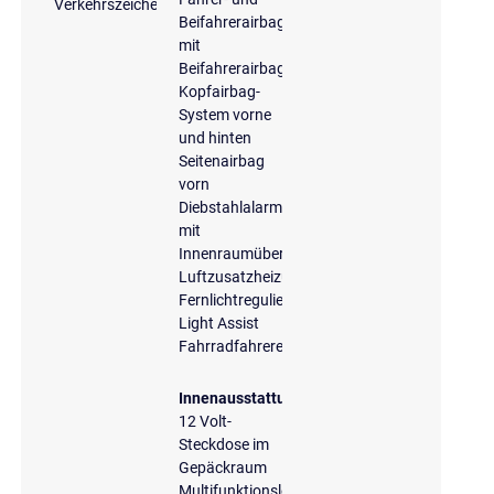
Verkehrszeichenerkennung
Beifahrerairbag
mit
Beifahrerairbagdeaktivierung
Kopfairbag-
System vorne
und hinten
Seitenairbag
vorn
Diebstahlalarmanlage
mit
Innenraumüberwachung
Luftzusatzheizung
Fernlichtregulierung
Light Assist
Fahrradfahrererkennung
Innenausstattung
12 Volt-
Steckdose im
Gepäckraum
Multifunktionslenkrad,