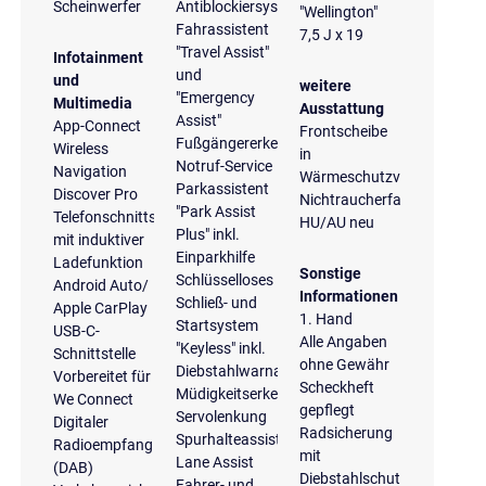
Scheinwerfer
Antiblockiersystem
"Wellington"
Fahrassistent
7,5 J x 19
"Travel Assist"
Infotainment
und
und
weitere
"Emergency
Multimedia
Ausstattung
Assist"
App-Connect
Frontscheibe
Fußgängererkennung
Wireless
in
Notruf-Service
Navigation
Wärmeschutzverglasung
Parkassistent
Discover Pro
Nichtraucherfahrzeug
"Park Assist
Telefonschnittstelle
HU/AU neu
Plus" inkl.
mit induktiver
Einparkhilfe
Ladefunktion
Sonstige
Schlüsselloses
Android Auto/
Informationen
Schließ- und
Apple CarPlay
1. Hand
Startsystem
USB-C-
Alle Angaben
"Keyless" inkl.
Schnittstelle
ohne Gewähr
Diebstahlwarnanlage
Vorbereitet für
Scheckheft
Müdigkeitserkennung
We Connect
gepflegt
Servolenkung
Digitaler
Radsicherung
Spurhalteassistent
Radioempfang
mit
Lane Assist
(DAB)
Diebstahlschutz
Fahrer- und