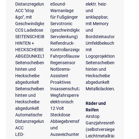
Distanzregelung
eSound-
elektr. heiz-
ACC "stop
Warnanlage
und
&go", mit
für Fußgänger
anklappbar,
Geschwindigkeitsbegrenzer
Servotronic
mit Memory
CCS Ladedose
(geschwindigkeitsabhängige
und
SEITENSCHEIBEN
Servolenkung)
Bordsteinautomatik
HINTEN +
Reifendruck-
Umfeldbeleuchtung
HECKSCHEIBE
Kontrollanzeige
mit
ABGEDUNKELT
Fahrprofilauswahl
Logoprojektion
Seitenscheiben
Regensensor
Seitenscheiben
hinten und
Notbrems-
hinten und
Heckscheibe
Assistent
Heckscheibe
abgedunkelt
Proaktives
abgedunkelt
Seitenscheiben
Insassenschutzsystem
Metalliclackierung
hinten und
Wegfahrsperre
Heckscheibe
elektronisch
Räder und
abgedunkelt
12 Volt
Reifen
Automatische
Steckdose
Airstop
Distanzregelung
Abbiegebremsfunktion
Ganzjahresreifen
ACC
und
(selbstversiegelnd)
LED-
Ausweichunterstützung
Leichtmetallräder