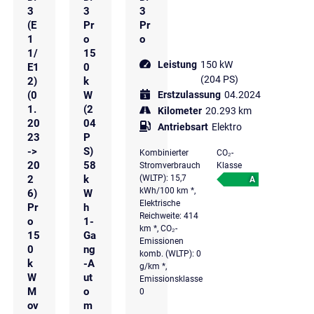
3
3
3
(E
Pr
Pr
1
o
o
1/
15
Leistung
150 kW
E1
0
(204 PS)
2)
k
(0
W
Erstzulassung
04.2024
1.
(2
Kilometer
20.293 km
20
04
Antriebsart
Elektro
23
P
->
S)
Kombinierter
CO₂-
20
58
Stromverbrauch
Klasse
2
k
(WLTP): 15,7
A
kWh/100 km *,
6)
W
Elektrische
Pr
h
Reichweite: 414
o
1-
km *, CO₂-
15
Ga
Emissionen
0
ng
komb. (WLTP): 0
k
-A
g/km *,
W
ut
Emissionsklasse
M
o
0
ov
m