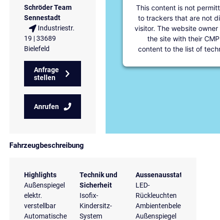
This content is not permit
Schröder Team
to trackers that are not d
Sennestadt
visitor. The website owner
Industriestr.
the site with their CMP
19 | 33689
content to the list of tec
Bielefeld
Anfrage
stellen
Anrufen
Fahrzeugbeschreibung
Highlights
Technik und
Aussenausstattung
Außenspiegel
Sicherheit
LED-
elektr.
Isofix-
Rückleuchten
verstellbar
Kindersitz-
Ambientenbeleuchtung
Automatische
System
Außenspiegel