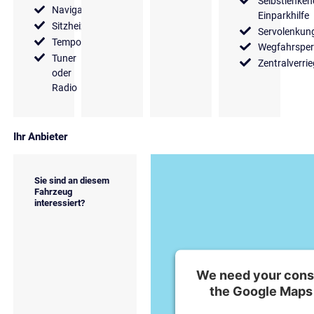
Selbstlenken
Navigationssystem
Einparkhilfe
Sitzheizung
Servolenkun
Tempomat
Wegfahrsper
Tuner
Zentralverri
oder
Radio
Ihr Anbieter
Sie sind an diesem
Fahrzeug
interessiert?
We need your conse
the Google Maps 