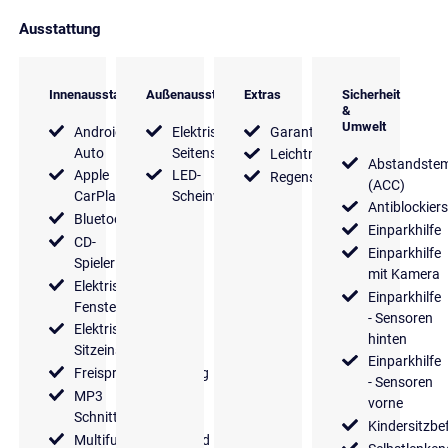
Ausstattung
Innenausstattung
Außenausstattung
Extras
Sicherheit
&
Umwelt
Android
Elektrische
Garantie
Auto
Seitenspiegel
Leichtmetallfelgen
Abstandste
Apple
LED-
Regensensor
(ACC)
CarPlay
Scheinwerfer
Antiblockier
Bluetooth
Einparkhilfe
CD-
Einparkhilfe
Spieler
mit Kamera
Elektrische
Einparkhilfe
Fensterheber
- Sensoren
Elektrische
hinten
Sitzeinstellung
Einparkhilfe
Freisprecheinrichtung
- Sensoren
MP3
vorne
Schnittstelle
Kindersitzbe
Multifunktionslenkrad