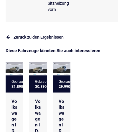
Sitzheizung
vorn
Zurück zu den Ergebnissen
Diese Fahrzeuge könnten Sie auch interessieren
Gebrauchtfahrzeug
Gebrauchtfahrzeug
Gebrauchtfahrzeug
31.890 €
30.890 €
29.990 €
Vo
Vo
Vo
lks
lks
lks
wa
wa
wa
ge
ge
ge
n I
n I
n I
D.
D.
D.