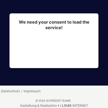
We need your consent to load the
service!
This content is not permitted to load due to
trackers that are not disclosed to the visitor. The
website owner needs to setup the site with their
CMP to add this content to the list of
technologies used.
Datenschutz
Impressum
© 2026 SCHRÖDER TEAMS
Gestaltung & Realisation
+ | LOUIS
INTERNET