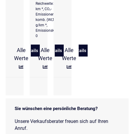
Reichweite: 426
km *, CO₂-
Emissionen
komb. (WLTP): 0
g/km *,
Emissionsklasse
0
Alle
Alle
Alle
Details
Details
Details
zu Volkswagen ID.3 (E11/E12)(01.2023->2026) Pro 
zu Volkswagen ID.3 Pro 150 kW (204 P
zu Volkswagen ID.3 Pro
Werte
Werte
Werte
Sie wünschen eine persönliche Beratung?
Unsere Verkaufsberater freuen sich auf Ihren
Anruf.