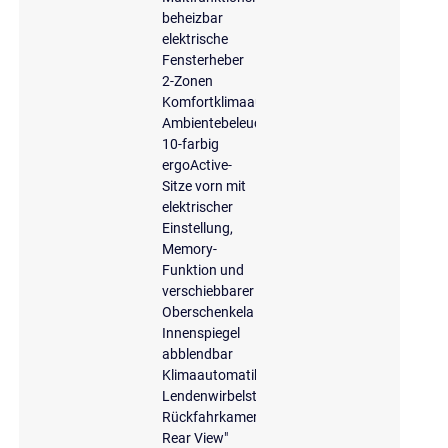
beheizbar
elektrische
Fensterheber
2-Zonen
Komfortklimaautomatik
Ambientebeleuchtung
10-farbig
ergoActive-
Sitze vorn mit
elektrischer
Einstellung,
Memory-
Funktion und
verschiebbarer
Oberschenkela
Innenspiegel
abblendbar
Klimaautomatik
Lendenwirbelstützen
Rückfahrkamera
Rear View"