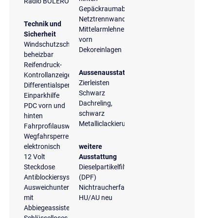
Radio BOLERO
Gepäckraumabdeckung
Netztrennwand
Technik und
Mittelarmlehne
Sicherheit
vorn
Windschutzscheibe
Dekoreinlagen
beheizbar
Reifendruck-
Aussenausstattung
Kontrollanzeige
Zierleisten
Differentialsperre
Schwarz
Einparkhilfe
Dachreling,
PDC vorn und
schwarz
hinten
Metalliclackierung
Fahrprofilauswahl
Wegfahrsperre
elektronisch
weitere
12 Volt
Ausstattung
Steckdose
Dieselpartikelfilter
Antiblockiersystem
(DPF)
Ausweichunterstützung
Nichtraucherfahrzeug
mit
HU/AU neu
Abbiegeassistent