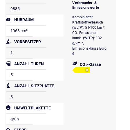
Verbrauchs- &
Emissionswerte
9885
Kombinierter
HUBRAUM
Kraftstoffverbrauch
(WLTP): 5 l/100 km *,
1968 cm³
CO₂-Emissionen
komb. (WLTP): 132
VORBESITZER
g/km *,
Emissionsklasse Euro
1
6
ANZAHL TÜREN
CO₂-Klasse
D
5
ANZAHL SITZPLÄTZE
5
UMWELTPLAKETTE
grün
FARBE