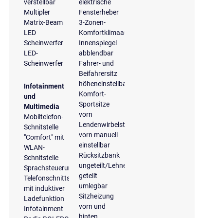
verstellbar
elektrische
Multipler
Fensterheber
Matrix-Beam
3-Zonen-
LED
Komfortklimaautomatik
Scheinwerfer
Innenspiegel
LED-
abblendbar
Scheinwerfer
Fahrer- und
Beifahrersitz
höheneinstellbar
Infotainment
Komfort-
und
Sportsitze
Multimedia
vorn
Mobiltelefon-
Lendenwirbelstütze
Schnitstelle
vorn manuell
"Comfort" mit
einstellbar
WLAN-
Rücksitzbank
Schnitstelle
ungeteilt/Lehne
Sprachsteuerung
geteilt
Telefonschnittstelle
umlegbar
mit induktiver
Sitzheizung
Ladefunktion
vorn und
Infotainment
hinten