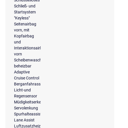
Schlüsselloses
Schließ- und
Startsystem
"Keyless"
Seitenairbag
vorn, mit
Kopfairbag
und
Interaktionsairbag
vorn
Scheibenwaschdüsen
beheizbar
Adaptive
Cruise Control
Berganfahrassistent
Licht-und
Regensensor
Müdigkeitserkennung
Servolenkung
Spurhalteassistent
Lane Assist
Luftzusatzheizung