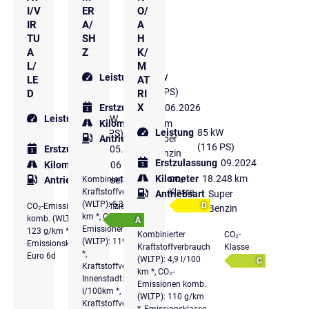
I/V
ER
O/
IR
A/
A
TU
SH
H
A
Z
K/
L/
M
Leistung
85 kW
LE
AT
(116 PS)
D
RI
X
Erstzulassung
06.2026
Leistung
110 kW
Kilometer
50 km
Leistung
85 kW
(150 PS)
Antriebsart
Super
(116 PS)
Erstzulassung
05.2021
Benzin
Erstzulassung
09.2024
Kilometer
19.606 km
Kilometer
18.248 km
Kombinierter
CO₂-
Antriebsart
Diesel
Kraftstoffverbrauch
Klasse
Antriebsart
Super
(WLTP): 5,3 l/100
D
CO₂-Emissionen
Effizienzklasse
Benzin
km *, CO₂-
komb. (WLTP):
A
Emissionen komb.
123 g/km *,
Kombinierter
CO₂-
(WLTP): 119 g/km
Emissionsklasse
Kraftstoffverbrauch
Klasse
*,
Euro 6d
(WLTP): 4,9 l/100
C
Kraftstoffverbrauch
km *, CO₂-
Innenstadt: 6,8
Emissionen komb.
l/100km *,
(WLTP): 110 g/km
Kraftstoffverbrauch
*, Emissionsklasse