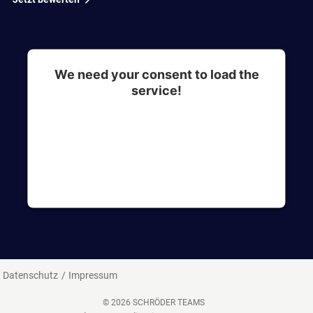
We need your consent to load the
service!
This content is not permitted to load due to
trackers that are not disclosed to the visitor. The
website owner needs to setup the site with their
CMP to add this content to the list of
technologies used.
Datenschutz
Impressum
© 2026 SCHRÖDER TEAMS