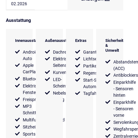
02.2026
Ausstattung
Innenausstattung
Außenausstattung
Extras
Sicherheit
&
Umwelt
Android
Dachreling
Garantie
Auto
Elektrische
Lichtsensor
Abstandste
Apple
Seitenspiegel
Partikelfilter
(ACC)
CarPlay
Kurvenlicht
Regensensor
Antiblockier
Bluetooth
LED-
Start-Stop
Einparkhilfe
Elektrische
Scheinwerfer
Automatik
- Sensoren
Fensterheber
Nebelscheinwerfer
Tagfahrlicht
hinten
Freisprecheinrichtung
Einparkhilfe
MP3
- Sensoren
Schnittstelle
vorne
Multifunktionslenkrad
Servolenkun
Sitzheizung
Wegfahrsper
Sportsitze
Zentralverri