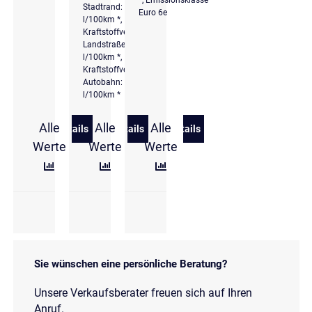
Stadtrand: 5,2
Euro 6e
l/100km *,
Kraftstoffverbrauch
Landstraße: 4,6
l/100km *,
Kraftstoffverbrauch
Autobahn: 5,5
l/100km *
Alle
Alle
Alle
Details
Details
Details
zu Škoda Karoq 2.0 TDI DSG 4x4 Clever NAVI/VIRT
zu Škoda Scala 1.0 TSI DSG Selectio
zu Škoda Kamiq 1.0 TSI 
Werte
Werte
Werte
Sie wünschen eine persönliche Beratung?
Unsere Verkaufsberater freuen sich auf Ihren
Anruf.