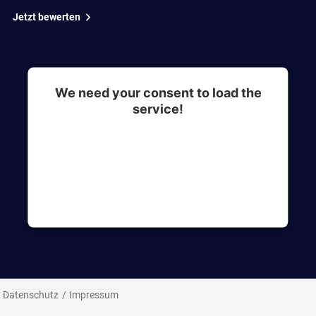
Jetzt bewerten
We need your consent to load the
service!
This content is not permitted to load due to
trackers that are not disclosed to the visitor. The
website owner needs to setup the site with their
CMP to add this content to the list of
technologies used.
Datenschutz
Impressum